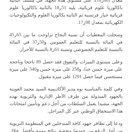
معدل (60ر18)، على مستوى هذه الجهة، في مسلك الثانية
باكالوريا علوم فزيائية، يليه 51ر18 بالثانية باكالوريا علوم
فزيائية خيار فرنسية ثم الثانية بكالوريا العلوم والتكنولوجيات
الكهربائية بمعدل 98ر17.
وسجلت المعطيات أن نسبة النجاح تراوحت ما بين 65ر45
في المائة بالنسبة للتعليم العمومي و50ر37 في المائة
بالنسبة للتعليم الخصوصي ونسبة 61ر8 بالنسبة للأحرار.
وعلى مستوى الميزات والتفوق فقد حصل 89 ناجحا وناجحة
على ميزة حسن جدا، و258 على ميزة حسن و540 على ميزة
مستحسن فيما حصل 1291 على ميزة مقبول.
وفي كلمة بالمناسبة نوه مدير الأكاديمية السيد محمد العوينة
بالجهود المبذولة من طرف الأطر الإدارية والتربوية بهذه
الجهة، مشيدا بعمل السلطات من أجل دعم وتأمين امتحانات
هذا الاستحقاق الوطني عبر كل المراحل.
ودعا إلى تظافر جهود كافة المتدخلين في المنظومة التربوية
من أجل الرفع من جودتها وتحقيق نتائج مهمة وأفضل خلال