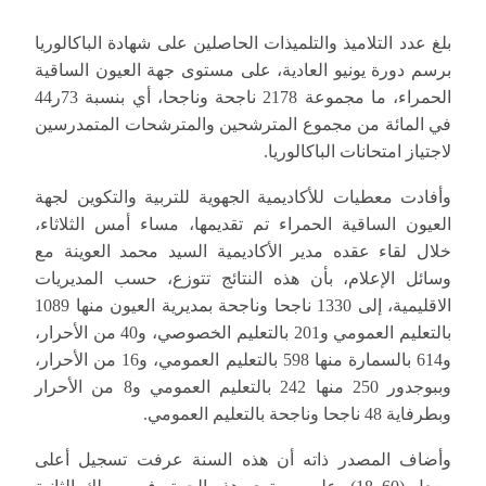
بلغ عدد التلاميذ والتلميذات الحاصلين على شهادة الباكالوريا
برسم دورة يونيو العادية، على مستوى جهة العيون الساقية
الحمراء، ما مجموعة 2178 ناجحة وناجحا، أي بنسبة 73ر44
في المائة من مجموع المترشحين والمترشحات المتمدرسين
لاجتياز امتحانات الباكالوريا.
وأفادت معطيات للأكاديمية الجهوية للتربية والتكوين لجهة
العيون الساقية الحمراء تم تقديمها، مساء أمس الثلاثاء،
خلال لقاء عقده مدير الأكاديمية السيد محمد العوينة مع
وسائل الإعلام، بأن هذه النتائج تتوزع، حسب المديريات
الاقليمية، إلى 1330 ناجحا وناجحة بمديرية العيون منها 1089
بالتعليم العمومي و201 بالتعليم الخصوصي، و40 من الأحرار،
و614 بالسمارة منها 598 بالتعليم العمومي، و16 من الأحرار،
وببوجدور 250 منها 242 بالتعليم العمومي و8 من الأحرار
وبطرفاية 48 ناجحا وناجحة بالتعليم العمومي.
وأضاف المصدر ذاته أن هذه السنة عرفت تسجيل أعلى