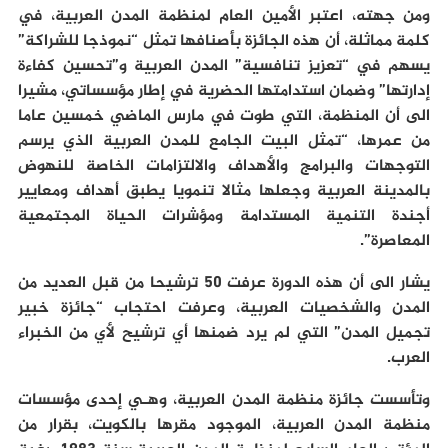
ومن جهته، اعتبر الأمين العام لمنظمة المدن العربية، في
كلمة مماثلة، أن هذه الجائزة بأصنافها تمثل “نموذجا للشراكة”
يسهم في “تعزيز تنافسية” المدن العربية و”تحسين كفاءة
إدارتها” وضمان استدامتها الحضرية في إطار مؤسساتي، مشيرا
الى أن المنظمة، التي طوت في مارس الماضي خمسين عاما
من عمرها، “تمثل البيت الجامع للمدن العربية الذي يرسم
التوجهات والبرامج والأهداف والالتزامات الخاصة للنهوض
بالمدينة العربية وجعلها مثالا تنمويا يطبق أهداف ومعايير
أجندة التنمية المستدامة ومؤشرات الحياة المجتمعية
المعاصرة”.
يشار الى أن هذه الدورة عرفت 50 ترشيحا من قبل العديد من
المدن والشخصيات العربية، وعرفت احتجاب “جائزة خبير
تجميل المدن” التي لم يرد ضمنها أي ترشيح لأي من الخبراء
العرب.
وتأسست جائزة منظمة المدن العربية، وهـي إحدى مؤسسات
منظمة المدن العربية، الموجود مقرها بالكويت، بقرار من