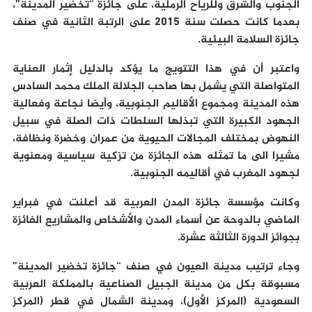
الجنوب والشرق وللرياح الرملية، على جائزة “تخضير المدينة”،
بعدما كانت حصلت سنة 2015 على الرتبة الثانية في صنف
جائزة السلامة البيئية.
واعتبر أن في هذا التتويج ما يؤكد بالدليل إثمار العناية
المتواصلة التي يشمل بها صاحب الجلالة الملك محمد السادس
هذه المدينة ومجموع الأقاليم الجنوبية، وأيضا نجاعة وفعالية
الجهود الكبيرة التي تبذلها السلطات ذات الصلة في سبيل
النهوض بمختلف المجالات الحيوية من عمران وخضرة ونظافة،
مشيرا الى ما تمثله هذه الجائزة من تزكية سياسية ومعنوية
لجهود المغرب في أقاليمه الجنوبية.
وكانت مؤسسة جائزة المدن العربية قد أعلنت في فبراير
الماضي بالدوحة عن أسماء المدن والأشخاص والمشاريع الفائزة
بجوائز الدورة الثالثة عشرة.
وجاء ترتيب مدينة العيون في صنف “جائزة تخضير المدينة”
مسبوقة بكل من مدينة الجبيل الصناعية بالمملكة العربية
السعودية (المركز الأول)، ومدينة الشمال في قطر (المركز