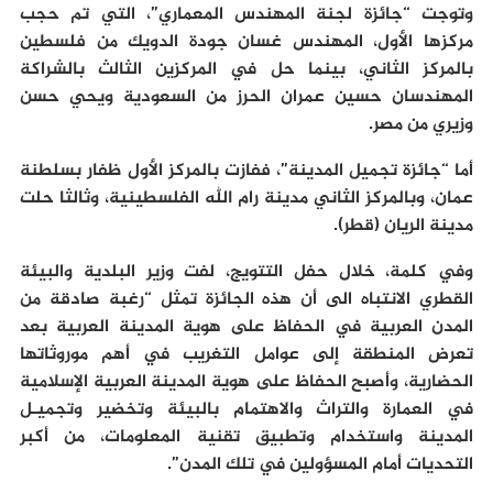
وتوجت “جائزة لجنة المهندس المعماري”، التي تم حجب
مركزها الأول، المهندس غسان جودة الدويك من فلسطين
بالمركز الثاني، بينما حل في المركزين الثالث بالشراكة
المهندسان حسين عمران الحرز من السعودية ويحي حسن
وزيري من مصر.
أما “جائزة تجميل المدينة”، ففازت بالمركز الأول ظفار بسلطنة
عمان، وبالمركز الثاني مدينة رام الله الفلسطينية، وثالثا حلت
مدينة الريان (قطر).
وفي كلمة، خلال حفل التتويج، لفت وزير البلدية والبيئة
القطري الانتباه الى أن هذه الجائزة تمثل “رغبة صادقة من
المدن العربية في الحفاظ على هوية المدينة العربية بعد
تعرض المنطقة إلى عوامل التغريب في أهم موروثاتها
الحضارية، وأصبح الحفاظ على هوية المدينة العربية الإسلامية
في العمارة والتراث والاهتمام بالبيئة وتخضير وتجميـل
المدينة واستخدام وتطبيق تقنية المعلومات، من أكبر
التحديات أمام المسؤولين في تلك المدن”.