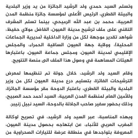
وتسلم السيد حمدي ولد الرشيد الجائزة من يد وزير البلدية
والبيئة القطري، الرئيس الأعلى لمؤسسة جائزة منظمة المدن
العربية، محمد بن عبد الله الرميحي، بينما تسلم المشرف
التقني على ملف ترشيح مدينة العيون، الفاضل مولاي حفيظ،
شواهد تقدير موجهة لكل من وزارة الداخلية (مديرية الجماعات
المحلية)، وولاية جهة العيون الساقية الحمراء، والمجلس
الإقليمي لمدينة العيون، ومجلس جماعة العيون، باعتبارها
الهيئات المساهمة في وصول هذا الملف الى منصة التتويج.
وقام السيد ولد الرشيد، خلال جولة تم تنظيمها لمعرض
الترشيحات الفائزة، بتسليم درع مدينة العيون لكل من وزير
البلدية والبيئة القطري، باعتبار الدوحة مقر مؤسسة الجائزة،
وللأمين العام لمنظمة المدن العربية، السيد أحمد حمد الصبيح،
وذلك بحضور سفير صاحب الجلالة بالدوحة، السيد نبيل زنيبر.
وبهذه المناسبة، عبر السيد ولد الرشيد، في تصريح لوكالة
المغرب العربي للأنباء، عن ابتهاجه بحصول مدينة العيون،
المعروفة بتواجدها في منطقة عرضة للتيارات الصحراوية من