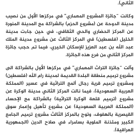
الثاني).
وكانت “جائزة المشروع المعماري” في مركزها الأول من نصيب
مدينة الدوحة عن (مشروع الحزم) بالشراكة مع المدينة المنورة
عن المركز الحضاري والحي الثقافي، في حين جاءت مدينة
الخليل (فلسطين) في المركز الثالث عن مشروع مدينة الملك
عبد الله بن عبد العزيز للإسكان الخيري، فيما تم حجب جائزة
المركز الثاني من فرع هذه الجائزة.
وآلت “جائزة التراث المعماري” في مركزها الأول بالشراكة الى
مشروع ترميم منطقة البلدة القديمة لمدينة رام الله (فلسطين)
ومشروع ترميم قرية رجال ألمع التراثية في عسير (المملكة
العربية السعودية)، فيما نالت المركز الثاني مدينة الوكرة عن
مشروع (ترميم قلعة الوكرة التراثية) بالشراكة مع الإحساء
(المملكة العربية السعودية) عن مشروع تأهيل وإعمار سوق
القيصرية بالهفوف، وتوج بالمركز الثالث مشروع ترميم الجامع
الكبير ومئذنة الملوية بسامراء في صلاح الدين (الجمهورية
العراقية).