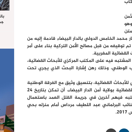
كاب
أمن
بال
جما
وهو
الرا
متن
يستق
 محمد الخامس الدولي بالدار البيضاء قادمة إليه من
المس
“غ
م توقيفه من قبل مصالح الأمن التركية بناء على أمر
القضائية المغربية.
 المشتبه فيه على المكتب المركزي للأبحاث القضائية،
تراب الوطني، وذلك رهن إشارة البحث الذي يجري تحت
ي للأبحاث القضائية، بتنسيق وثيق مع الفرقة الوطنية
للشرطة القضائية ومصالح الشرطة القضائية بولاية أمن الدار البيضاء، أن تمكن بتاريخ 24
به فيهم آخرين في جريمة القتل العمد باستعمال
لنائب البرلماني عبد اللطيف مرداس أمام منزله بحي