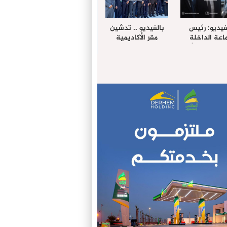
فيديو: رئيس
بالفيديو .. تدشين
عة الداخلة
مقر الأكاديمية
غب حرمة الله
الإفريقية لعلوم
بل وفد رفيع
الصحة بالداخلة
توى من مدينة
ريت نيك ”
الامريكية