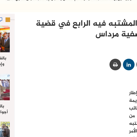
المشتبه فيه الرابع في قضية
فية مرداس
بالف
وإط
جدي
ل
طار
يمة
بال
ائب
أجواء
من
والي 
تبه
علي 
صلاة
أمر
جم