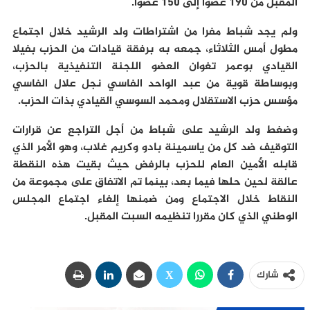
المقبل من 190 عضوا إلى 150 عضوا.
ولم يجد شباط مفرا من اشتراطات ولد الرشيد خلال اجتماع
مطول أمس الثلاثاء، جمعه به برفقة قيادات من الحزب بفيلا
القيادي بوعمر تغوان العضو اللجنة التنفيذية بالحزب،
وبوساطة قوية من عبد الواحد الفاسي نجل علال الفاسي
مؤسس حزب الاستقلال ومحمد السوسي القيادي بذات الحزب.
وضغط ولد الرشيد على شباط من أجل التراجع عن قرارات
التوقيف ضد كل من ياسمينة بادو وكريم غلاب، وهو الأمر الذي
قابله الأمين العام للحزب بالرفض حيث بقيت هذه النقطة
عالقة لحين حلها فيما بعد، بينما تم الاتفاق على مجموعة من
النقاط خلال الاجتماع ومن ضمنها إلغاء اجتماع المجلس
الوطني الذي كان مقررا تنظيمه السبت المقبل.
شارك