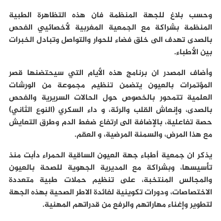
وحسب بلاغ للجهة المنظمة فان هذه التظاهرة الطبية
المنظمة بشراكة مع الجمعية المغربية لأخصائيي الفحص
بالصدى تهدف الى خلق فضاء للحوار والتواصل وتبادل الخبرات
بين الأطباء.
وأضاف المصدر ان برنامج هذه الأيام التي سيحتضنها قصر
المؤتمرات بالعيون يتضمن تنظيم مجموعة من الورشات
العلمية تتمحور بالخصوص حول الحالات السريرية والفحص
بالصدى، وإنعاش القلب والرئة، و داء السكري (النوع الثاني)
حصة تفاعلية، بالإضافة الى ارتفاع ضغط الدم وطرق التعايش
مع هذا المرض، والسمنة المرضية، و العقم.
يذكر ان جمعية أطباء جهة العيون الساقية الحمراء دأبت منذ
تأسيسها، وبشراكة مع المديرية الجهوية للصحة بالعيون
والمجالس المنتخبة، على تنظيم حملات طبية متعددة
الاختصاصات، ودورات تكوينية لفائدة الاطر الصحية بهذه الجهة
لتطوير وإغناء مهاراتهم والرفع من قدراتهم المهنية.