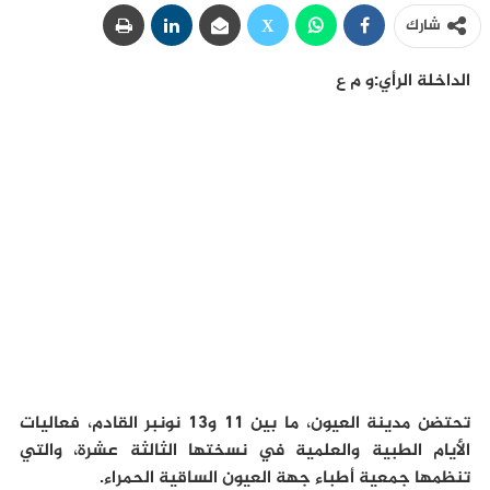
شارك
الداخلة الرأي:و م ع
تحتضن مدينة العيون، ما بين 11 و13 نونبر القادم، فعاليات
الأيام الطبية والعلمية في نسختها الثالثة عشرة، والتي
تنظمها جمعية أطباء جهة العيون الساقية الحمراء.