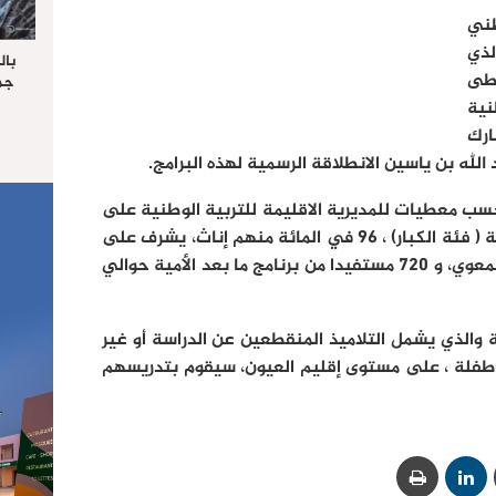
طني
لذي
بال
أعطى
جما
الرا
نية
يستق
ارك
المس
له بن ياسين الانطلاقة الرسمية لهذه البرامج.
“غ
سب معطيات للمديرية الاقليمة للتربية الوطنية على
3314 مستفيد من برنامج محاربة الأمية ( فئة الكبار) ، 96 في المائة منهم إناث، يشرف على
تكوينهم 115 مكونا تابعا للنسيج الجمعوي، و 720 مستفيدا من برنامج ما بعد الأمية حوالي
 والذي يشمل التلاميذ المنقطعين عن الدراسة أو غير
 ، فيستهدف 400 طفل وطفلة ، على مستوى إقليم العيون، سيقوم بتدريسهم