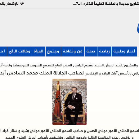
بالفيديو : تدشين وإطلاق مشاريع جديدة بالداخلة تخليداً للذكرى الـ27 لعيد العرش
للإشهار بالم
أخبار وطنية
رياضة
صحة
فن وثقافة
مجتمع
المرأة
مقالات الرأي
أخب