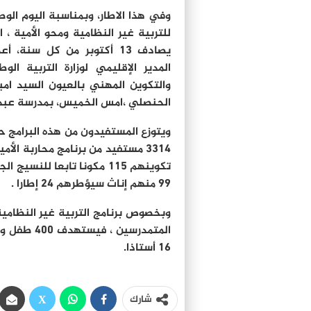
وفي هذا الاطار، وبمناسبة اليوم الو
للتربية غير النظامية ومحو الأمية ، ا
يصادف 13 أكتوبر من كل سنة، 
المدير الإقليمي لوزارة التربية الوط
والتكوين المهني بالعيون السيد امب
الحنصلي ،امس الخميس، بمدرسة عبد ال
ويتوزع المستفيدون من هذه البرامج ح
99 منهم إناث سيؤطرهم 24 إطارا .
وبخصوص برنامج التربية غير النظامية
المتمدرسين
16 أستاذا.
شارك