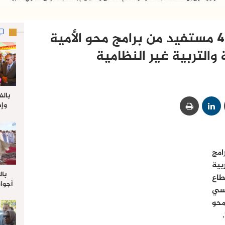
العيون… ازيد من 4400 مستفيد من برامج محو الأمية
 والتربية غير النظامية
بالف
وإط
جدي
ل
 برامج
بية
بال
طاع
أجواء
اسي
والي 
 “محو
علي 
صلاة
جم