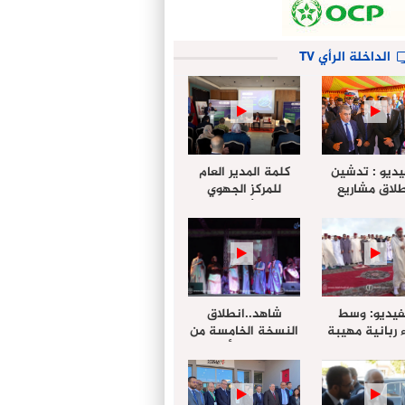
الداخلة الرأي TV
يديو : تدشين
كلمة المدير العام
لاق مشاريع
للمركز الجهوي
دة بالداخلة
للإستثمار خلال
تخليداً للذكرى الـ27
أشغال لإجتماع
عيد العرش
التقييمي للجنة
الجهوية الموحد
لإستثمار بجهة
الداخلة…
فيديو: وسط
شاهد..انطلاق
 ربانية مهيبة
النسخة الخامسة من
جهة الداخلة ”
مهرجان “الأمداح
خليل ” يؤدي
النبوية” المنظم من
 عيد الفطر مع
طرف مجلس جهة
وع المصلين
الداخلة وادي الذهب