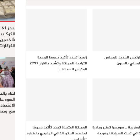
حج
الكوكايي
شخصين ب
الكركارا
رئيس الجديد للمجلس
زامبيا تجدد تأكيد دعمها للوحدة
لمحلي بالعيون
الترابية للمملكة وتشيد بالقرار 2797
المكرس للسيادة…
لقاء بال
الضوء عل
الاقتصا
في وضعي
لمغربية .. سويسرا تعتبر مبادرة
المملكة المتحدة تجدد تأكيد دعمها
ذاتي تحت السيادة المغربية
لمخطط الحكم الذاتي المغربي باعتباره
“الأساس…