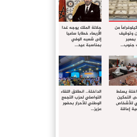
ز 61 كيلوغراماً من
جلالة الملك يوجه غدا
ن وتوقيف
الأربعاء خطابا ساميا
معبر
إلى شعبه الوفي
ت جنوب…
بمناسبة عيد…
داخلة يسلط
الداخلة.. انطلاق اللقاء
ى التمكين
التواصلي لحزب التجمع
دي للأشخاص
الوطني للأحرار بحضور
ة إعاقة
عزيز…