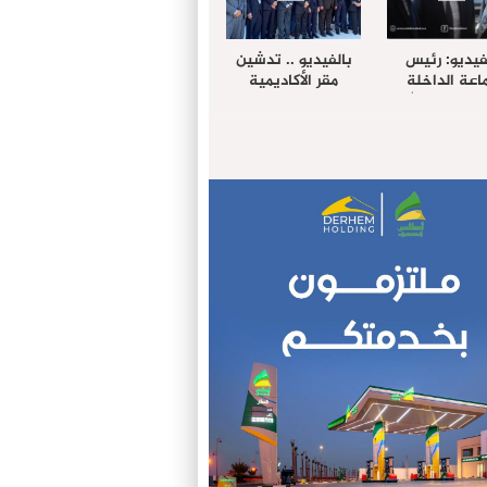
فيديو: رئيس
بالفيديو .. تدشين
عة الداخلة
مقر الأكاديمية
غب حرمة الله
الإفريقية لعلوم
بل وفد رفيع
الصحة بالداخلة
توى من مدينة
ريت نيك ”
الامريكية