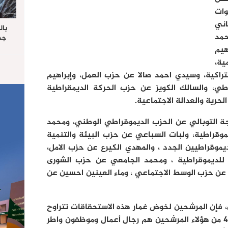
وات
اني
بال
مد
جما
الرا
هيم
يستق
ة،
المس
اكية، وسيدي احمد صالا عن حزب العمل، وإبراهيم
“غ
اطي، والسالك الكويز عن حزب الحركة الديمقراطية
لحرية والعدالة الاجتماعية.
جة التوبالي عن الحزب الديموقراطي الوطني، ومحمد
قراطية، ولبات السباعي عن حزب البيئة والتنمية
يموقراطيين الجدد ، والمهدي الكيرع عن حزب الامل،
 للديموقراطية ، ومحمد الجامعي عن حزب الشورى
ي عن حزب الوسط الاجتماعي ، وماء العينين احسين عن
 فإن المرشحين لخوض غمار هذه الاستحقاقات تتراوح
أعمارهم مابين 63 سنة و20 سنة، و45 من هؤلاء المرشحين هم رجال أعمال وموظفون واطر