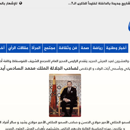
بالفيديو : تدشين وإطلاق مشاريع جديدة بالداخلة تخليداً للذكرى الـ27 لعيد العرش
للإشهار بالم
أخبار وطنية
رياضة
صحة
فن وثقافة
مجتمع
المرأة
مقالات الرأي
أخب