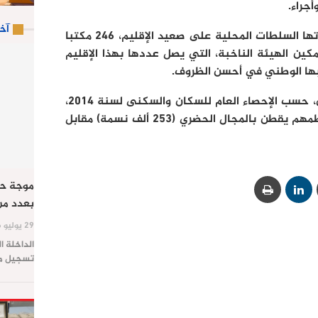
أجراء.
آخ
ويبلغ عدد مكاتب التصويت التي أعدتها السلطات المحلية على صعيد الإقليم، 246 مكتبا
 وذلك لتمكين الهيئة الناخبة، التي يصل عددها بهذا الإقليم
يشار الى أن عدد سكان إقليم العيون، حسب الإحصاء العام للسكان والسكنى لسنة 2014،
يبلغ ما مجموعه 259 ألف نسمة معظمهم يقطن بالمجال الحضري (253 ألف نسمة) مقابل
موجة حر
بعدد من
29 يوليو 2026
الداخلة ا
تسجيل موج