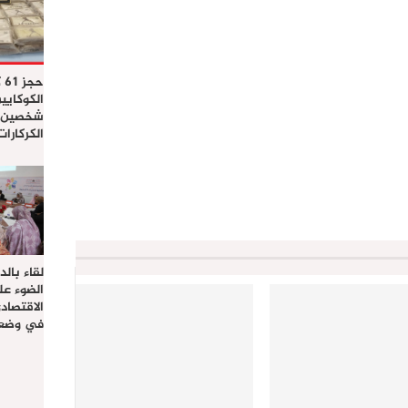
حج
الكوكايي
شخصين ب
الكركارا
لقاء بال
الضوء عل
الاقتصا
في وضعي