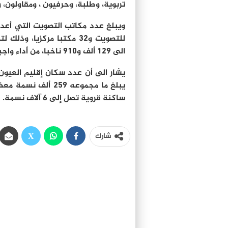
تربوية، وطلبة، وحرفيون ، ومقاولون، و
للتصويت و32 مكتبا مركزيا،
الى 129 ألف و910 ناخبا، من أداء واجبها الوطني في أحسن الظروف.
ساكنة قروية تصل إلى 6 آلاف نسمة.
شارك