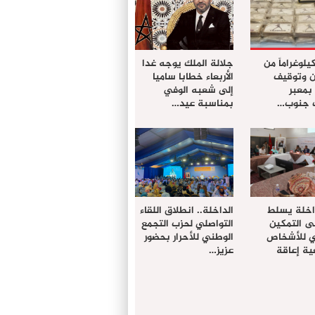
ز 61 كيلوغراماً من
جلالة الملك يوجه غدا
ن وتوقيف
الأربعاء خطابا ساميا
معبر
إلى شعبه الوفي
ت جنوب…
بمناسبة عيد…
داخلة يسلط
الداخلة.. انطلاق اللقاء
ى التمكين
التواصلي لحزب التجمع
دي للأشخاص
الوطني للأحرار بحضور
ة إعاقة
عزيز…