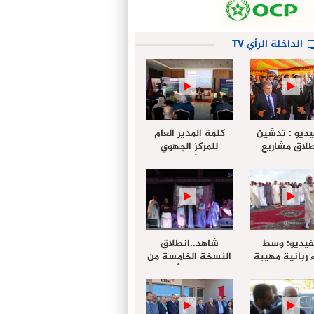
الداخلة الرأي TV
يديو : تدشين
كلمة المدير العام
لاق مشاريع
للمركز الجهوي
دة بالداخلة
للإستثمار خلال
تخليداً للذكرى الـ27
أشغال لإجتماع
عيد العرش
التقييمي للجنة
الجهوية الموحد
لإستثمار بجهة
الداخلة…
فيديو: وسط
شاهد..انطلاق
 ربانية مهيبة
النسخة الخامسة من
جهة الداخلة ”
مهرجان “الأمداح
خليل ” يؤدي
النبوية” المنظم من
 عيد الفطر مع
طرف مجلس جهة
وع المصلين
الداخلة وادي الذهب