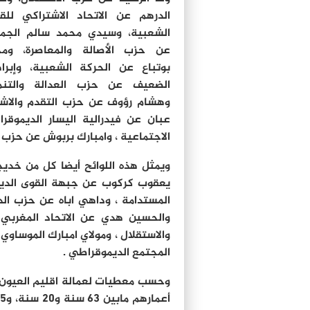
الدرهم عن الاتحاد الاشتراكي للق
الشعبية، وسيدي محمد سالم الجم
عن حزب الأصالة والمعاصرة، ومح
بوتباع عن الحركة الشعبية، وإبرا
الضعيف عن حزب العدالة والتنمي
وهشام رؤوف عن حزب التقدم والاشتر
عبان عن فيدرالية اليسار الديموقر
الاجتماعية ، وامبارك بربوش عن حزب ا
ويمثل هذه اللوائح أيضا كل من خدي
يعقوب كركوب عن جبهة القوى الديمو
المستدامة ، وداهي اباه عن حزب الد
والحسين هدي عن الاتحاد المغربي
والاستقلال ، ومولاي امبارك الموساو
المجتمع الديموقراطي .
وحسب معطيات لعمالة اقليم العيون،