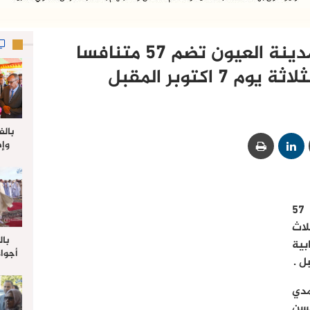
19 لائحة انتخابية بمدينة العيون تضم 57 متنافسا
 7 اكتوبر المقبل
بالف
وإط
جدي
ل
تتنافس 19 لائحة انتخابية تضم 57
لاث
بال
بية
أجواء
والي 
علي 
مدي
صلاة
جم
حسن