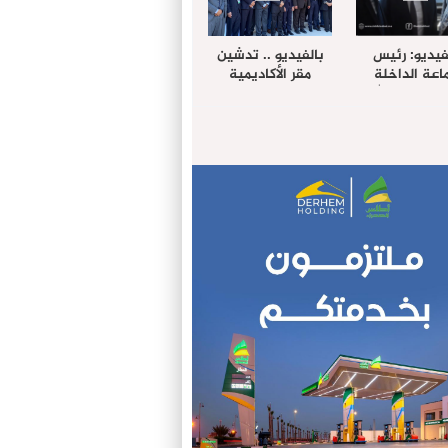
فيديو: رئيس
بالفيديو .. تدشين
عة الداخلة
مقر الأكاديمية
غب حرمة الله
الإفريقية لعلوم
بل وفد رفيع
الصحة بالداخلة
توى من مدينة
ريت نيك ”
الامريكية