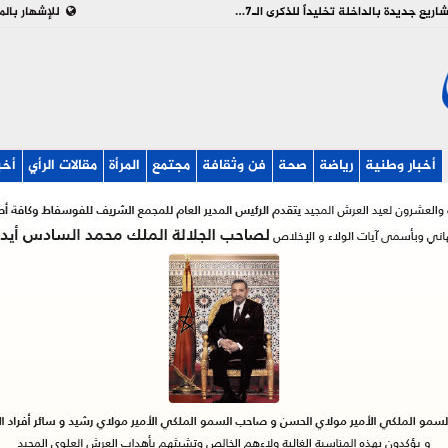
بالفيديو : تدشين وإطلاق مشاريع جديدة بالداخلة تخليداً للذكرى الـ27 لعيد العرش
للإشهار بالم
أخبار وطنية
رياضة
صحة
فن وثقافة
مجتمع
المرأة
مقالات الرأي
أخب