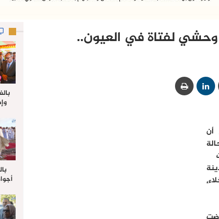
حشي لفتاة في العيون..
بالف
وإط
جدي
ل
أفادت مصادر لـ “الصحراء اليومية”٬ أن
في حالة
نة
بال
أجواء
العيون٬ بعد أن عثر عليها مرمية بالخلاء٬
والي 
علي 
صلاة
جم
ة تعرضت