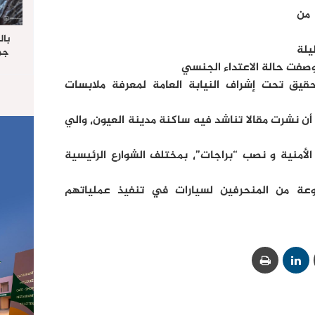
عة من
بال
ليلة
جما
الرا
يستق
٬ و تم فتح تحقيق تحت إشراف النيابة العامة لمعرفة ملابسات
المس
“غ
وهذا٬ فقد سبق لـ “الصحراء اليومية”٬ أن نشرت مقالا تناشد فيه ساكنة مدينة العيون٬ والي
السلطات المحلية٬ بتكثيف الحملات الأمنية و نصب “براجات”٬ بمختلف الشوارع الرئيسية
موعة من المنحرفين لسيارات في تنفيذ عملياتهم