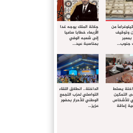
ز 61 كيلوغراماً من
جلالة الملك يوجه غدا
ن وتوقيف
الأربعاء خطابا ساميا
معبر
إلى شعبه الوفي
ت جنوب…
بمناسبة عيد…
داخلة يسلط
الداخلة.. انطلاق اللقاء
ى التمكين
التواصلي لحزب التجمع
دي للأشخاص
الوطني للأحرار بحضور
ة إعاقة
عزيز…