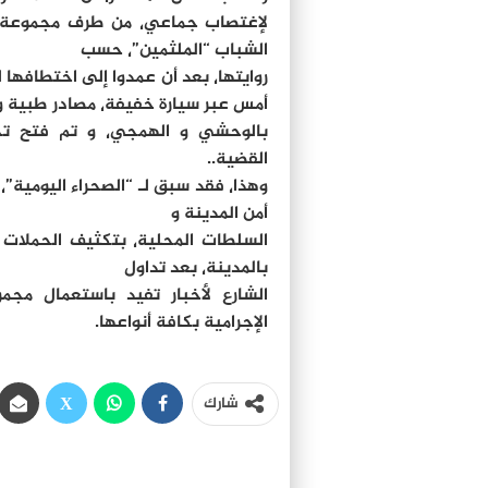
لإغتصاب جماعي٬ من طرف مجمو
الشباب “الملثمين”٬ حسب
روايتها٬ بعد أن عمدوا إلى اختطافها 
أمس عبر سيارة خفيفة٬ مصادر طبية وصفت حالة الاعتداء الجنسي
بالوحشي و الهمجي
القضية..
أمن المدينة و
بالمدينة٬ بعد تداول
الشارع لأخبار تفيد باستعمال مج
الإجرامية بكافة أنواعها.
شارك