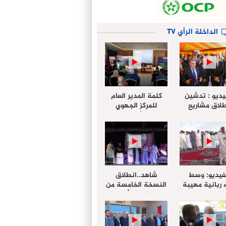
الداخلة الرأي TV
يديو : تدشين
كلمة المدير العام
لاق مشاريع
للمركز الجهوي
دة بالداخلة
للإستثمار خلال
تخليداً للذكرى الـ27
أشغال لإجتماع
عيد العرش
التقييمي للجنة
الجهوية الموحد
لإستثمار بجهة
الداخلة…
فيديو: وسط
شاهد..انطلاق
 ربانية مهيبة
النسخة الخامسة من
جهة الداخلة ”
مهرجان “الأمداح
خليل ” يؤدي
النبوية” المنظم من
 عيد الفطر مع
طرف مجلس جهة
وع المصلين
الداخلة وادي الذهب