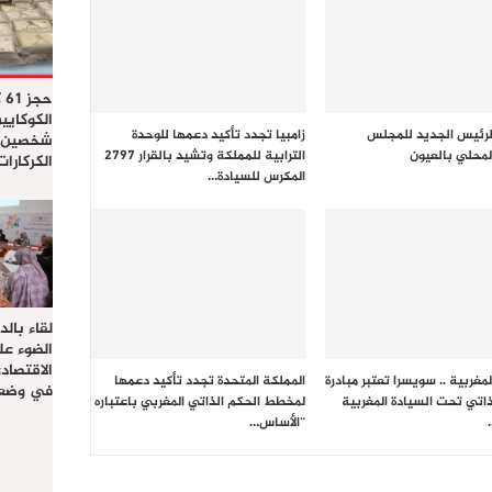
حج
الكوكايي
رئيس الجديد للمجلس
زامبيا تجدد تأكيد دعمها للوحدة
شخصين ب
لمحلي بالعيون
الترابية للمملكة وتشيد بالقرار 2797
الكركارا
المكرس للسيادة…
لقاء بال
الضوء عل
الاقتصا
لمغربية .. سويسرا تعتبر مبادرة
المملكة المتحدة تجدد تأكيد دعمها
في وضعي
ذاتي تحت السيادة المغربية
لمخطط الحكم الذاتي المغربي باعتباره
“الأساس…