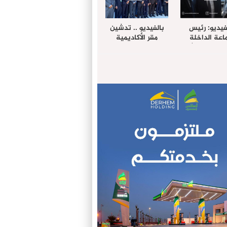
فيديو: رئيس
بالفيديو .. تدشين
عة الداخلة
مقر الأكاديمية
غب حرمة الله
الإفريقية لعلوم
بل وفد رفيع
الصحة بالداخلة
توى من مدينة
ريت نيك ”
الامريكية