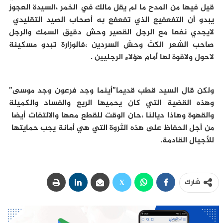
قيل فيها من المدح ما لم يقل مالك في الخمر ،السيدة العجوز
يبدو أن التفعفيع الذي تفعفع به أصحاب الصيد التقليدي
لايجدي نفعا مع الرجل القصير وحش دقيق السمك والرجل
صاحب الشعر الكث وحش السردين ،فالوزارة تبدو مسكينة
لاحول ولاقوة لها أمام هؤلاء الرجليين .
ولكن قال السيد قطب قديما”أينما وجد فرعون وجد موسى”
وهذه القضية التي كان يحميها الريع والفساد والكميلة
والقهوة وهاذا ديالنا ،حان الوقت للقطع معها والالتفات أيضا
من أجل الحفاظ على هذه الثروة التي هي أمانة يجب حمايتها
للأجيال القادمة.
شارك