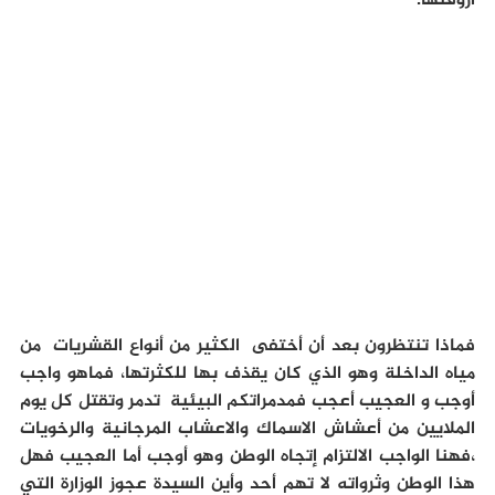
أروقتها.
فماذا تنتظرون بعد أن أختفى الكثير من أنواع القشريات من
مياه الداخلة وهو الذي كان يقذف بها للكثرتها، فماهو واجب
أوجب و العجيب أعجب فمدمراتكم البيئية تدمر وتقتل كل يوم
الملايين من أعشاش الاسماك والاعشاب المرجانية والرخويات
،فهنا الواجب الالتزام إتجاه الوطن وهو أوجب أما العجيب فهل
هذا الوطن وثرواته لا تهم أحد وأين السيدة عجوز الوزارة التي