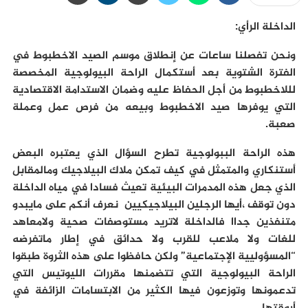
الداخلة الرأي:
ونحن تفصلنا ساعات عن إنطلاق موسم الصيد الاخطبوط في
الفترة الشتوية بعد أستكمال الراحة البيولوجية المخصصة
لللاخطبوط من أجل الحفاظ عليه وضمان الاستدامة الاقتصادية
التي يوفرها صيد الاخطبوط وبيعه من فرص عمل وعملة
صعبة.
هذه الراحة الببولوجية تطرح السؤال الذي يعتبره البعض
أستنكاري والمتمثل في كيف تمكن ملاك البيلاجيك ومالمقابل
الذي جعل هذه المدمرات البيئية تعيث فسادا في مياه الداخلة
دون توقف ،أيها الرجلين البيلاجيكيين نعرف أنكم على مايبدو
متنفذين جداا فالداخلة لاتريد مستوصفات صحية ولامعاهد
للغات ولا ملاعب للقرب ولا حدائق في إطار ماتفرضه
“المسؤوليية الإجتماعية” ولكن حافظوا على هذه الثروة طبقوا
الراحة البيولوجية التي تتضمنها مقررات الليوتيس التي
تدعمونها وتوزعون فيها الكثير من الابتسامات الزائفة في