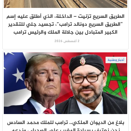
الطريق السريع تزنيت – الداخلة، الذي أطلق عليه إسم
“الطريق السريع دونالد ترامب”، تجسيد جلي للتقدير
الكبير المتبادل بين جلالة الملك والرئيس ترامب
2 أغسطس 2026
أخبار وطنية
بلاغ من الديوان الملكي.. ترامب للملك محمد السادس
نحن نعترف بسيادة المغرب على الصحراء ، وندعم