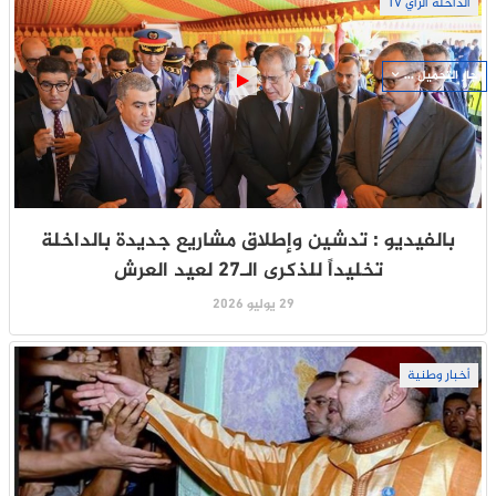
الداخلة الرأي TV
جار التحميل ...
بالفيديو : تدشين وإطلاق مشاريع جديدة بالداخلة
تخليداً للذكرى الـ27 لعيد العرش
29 يوليو 2026
أخبار وطنية