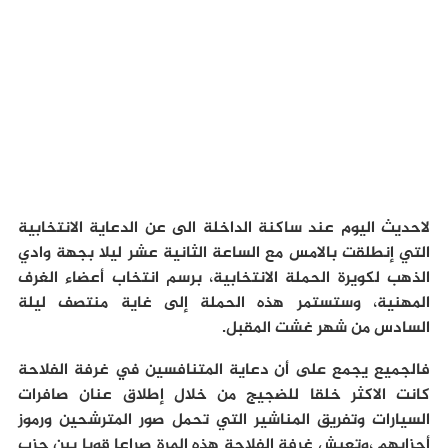
لاحديث اليوم عند ساكنة الداخلة الى عن الدعاية الانتخابية
التي إنطلقت بالامس مع الساعة الثانية عشر ليلا بجهة وادي
الذهب لكويرة الحملة الانتخابية، برسم انتخاب أعضاء الغرف
المهنية، وستستمر هذه الحملة إلى غاية منتصف ليلة
السادس من شهر غشت المقبل.
فالجميع يجمع على أن دعاية المتنافسين في غرفة الفلاحة
كانت الاكثر خلقا للضجيج من خلال إطلاق عنان صافرات
السيارات وتفريق المناشير التي تحمل صور المترشحين ورموز
أحزابهم ،وتعيش غرفة الفلاحة هذه المرة صراعا قويا بين حزب