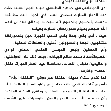
الداخلة الرأي
:سعيد لعبيدي
أدى المواطنين في جوهرة الاطلسي صباح اليوم السبت صلاة
عيد الفطر المبارك بمصلى العيد في أجواء آمنة مطمئنة
مفعمة بالخشوع والخضوع لله سبحانه وتعالى بعد أن أنعم
الله عليهم بصيام شهر رمضان المبارك وقيامه.
حيث ، أدى والي جهة وادي الذهب لكويرة لمين بنعمر،رفقة
منتخببين الجهة والمسؤولين الأمنين والسلطات المحلية.
وأم المصلين رئيس المجلس العلمي المحلي لوادي
الذهب،الأستاذ محمد سالم الجيلاني وبعد ذلك قام المواطنين
والمقيمين بتبادل التهاني بمناسبة عيد الفطر المبارك داخل
المصلى وخارجه.
كما تقدم سكان مدينة الداخلة عبر موقع “الداخلة الرأي”
بأسمى آيات التهاني والتبريكات إلى مقام السدة العالية بالله
صاحب الجلالة الملك محمد السادس وباقي العائلة الملكية
وأن يجعله الله عيد الخير واليمن والمسرات على الشعب
المغربي كافة .