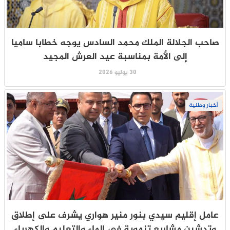
صاحب الجلالة الملك محمد السادس يوجه خطابا ساميا
إلى الأمة بمناسبة عيد العرش المجيد
30 يوليو 2026
أخبار وطنية
عامل إقليم سيدي بنور منير هواري يشرف على إطلاق
وتدشين مشاريع تنموية في الماء والتعليم والكهرباء