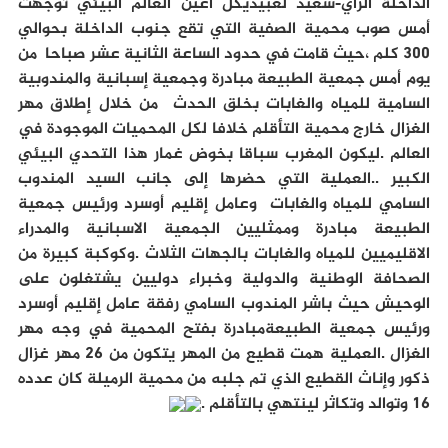
الداخلة الرأي-سعيد لعبيديكل أعين العالم البيئي توجهت
أمس صوب محمية الصفية التي تقع جنوب الداخلة بحوالي
300 كلم ،حيث قامت في حدود الساعة الثانية عشر صباحا من
يوم أمس جمعية الطبيعة مبادرة وجمعية إسبانية والمندوبية
السامية للمياه والغابات بخلق الحدث من خلال إطلاق مهر
الغزال خارج محمية التأقلم خلافا لكل المحميات الموجودة في
العالم .ليكون المغرب سباقا بخوض غمار هذا التحدي البيئي
الكبير ..العملية التي حضرها إلى جانب السيد المندوب
السامي للمياه والغابات وعامل إقليم أوسرد ورئيس جمعية
الطبيعة مبادرة وممثليين الجمعية الاسبانية والمدراء
الاقليميين للمياه والغابات بالجهات الثلاث .وكوكبة كبيرة من
الصحافة الوطنية والدولية وخبراء دوليين يشتغلون على
الوحيش حيث باشر المندوب السامي رفقة عامل إقليم أوسرد
ورئيس جمعية الطبيعةمبادرة بفتح المحمية في وجه مهر
الغزال .العملية همت قطيع من المهر يتكون من 26 مهر غزال
ذكور وإناث القطيع الذي تم جلبه من محمية الرميلة كان عدده
16 وتوالد وتكاثر لينتهي بالتأقلم .