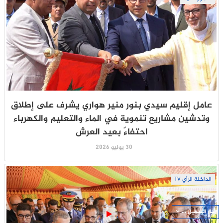
عامل إقليم سيدي بنور منير هواري يشرف على إطلاق
وتدشين مشاريع تنموية في الماء والتعليم والكهرباء
احتفاءً بعيد العرش
30 يوليو 2026
الداخلة الرأي TV
جار التحميل ...