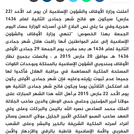
أعلنت وزارة الأوقاف والشؤون الإسلامية أن يوم غد الأحد (22
مارس) سيكون هو فاتح شهر جمادى الثانية لعام 1436
هجرية.وفي ما يلي نص البلاغ الذي أصدرته الوزارة مساء اليوم
الجمعة بهذا الخصوص: “تنهي وزارة الأوقاف والشؤون
الإسلامية إلى علم المواطنين أنها راقبت هلال شهر جمادى
الثانية لعام 1436 هـ بعد مغرب يوم الجمعة 29 جمادى الأولى
1436 هـ موافق 20 مارس 2015 م ، واتصلت بجميع نظار
الأوقاف ومندوبي الشؤون الإسلامية بالمملكة وبوحدات القوات
المسلحة الملكية المساهمة في مراقبة الهلال فأكدوا لها
جميعا عدم ثبوت رؤيته.وعليه فإن شهر جمادى الأولى يكون
قد استكمل الثلاثين يوما ويكون فاتح شهر جمادى الثانية هو
يوم الأحد 22 مارس 2015 م.أهل الله هذا الشهر المبارك على
مولانا أمير المؤمنين وحامي حمى الوطن والدين صاحب الجلالة
الملك محمد السادس نصره الله باليمن والبركات وعلى ولي
العهد صاحب السمو الملكي الأمير الجليل مولاي الحسن وسائر
أفراد أسرته الملكية الشريفة بالخير والبشر وعلى الشعب
المغربي والأمة الإسلامية قاطبة بالرقي والازدهار والأمن