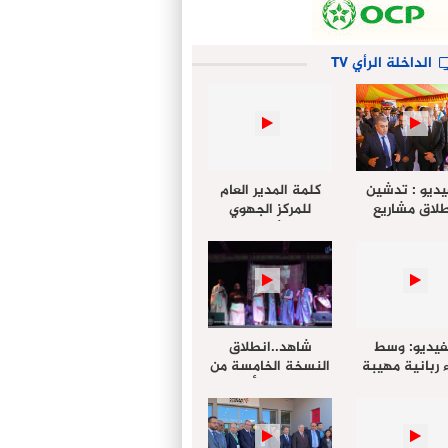
الداخلة الرأي TV
يديو : تدشين
كلمة المدير العام
لاق مشاريع
للمركز الجهوي
دة بالداخلة
للإستثمار خلال
تخليداً للذكرى الـ27
أشغال لإجتماع
عيد العرش
التقييمي للجنة
الجهوية الموحد
لإستثمار بجهة
الداخلة…
فيديو: وسط
شاهد..انطلاق
 ربانية مهيبة
النسخة الخامسة من
جهة الداخلة ”
مهرجان “الأمداح
خليل ” يؤدي
النبوية” المنظم من
 عيد الفطر مع
طرف مجلس جهة
وع المصلين
الداخلة وادي الذهب