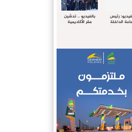
فيديو: رئيس
بالفيديو .. تدشين
عة الداخلة
مقر الأكاديمية
غب حرمة الله
الإفريقية لعلوم
بل وفد رفيع
الصحة بالداخلة
توى من مدينة
ريت نيك ”
الامريكية