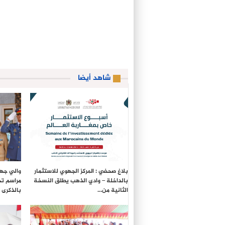
شاهد أيضا
بلاغ صحفي : المركز الجهوي للاستثمار
والي جهة
بالداخلة – وادي الذهب يطلق النسخة
مراسم تح
الثانية من…
بالذكرى الـ27 لع