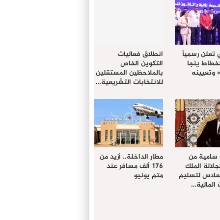
 تعلن رسمياً
انطلاق فعاليات
لخطاط ينجا
التكوين الخاص
» وتعيينه
بالملاحظين المستقلين
للانتخابات التشريعية…
 سامية من
مطار الداخلة.. أزيد من
لالة الملك
176 ألف مسافر عند
سادس لتسليم
متم يونيو
المالية…