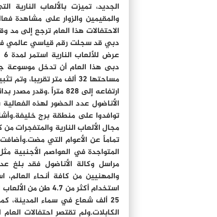
الجديد، تميزت بالألعاب النارية ا
والمقيمين والزوار على مشاهدة فعالي
الاحتفالات هذا العام ترجع إلى مد وق
دبى هذا العام أن تدخل موسوعة جي
مساحتها 32 ألف متر تقريبا،
ارتفاعه إلى 828 متراً .
توافدوا على منطقة برج خليفة.وأشار
مجال الألعاب النارية والمتفجرات من
تماماً عن الأعوام التي مضت.وأضافت
المتواجدة في العواصم الأجنبية مثل
استخدام أكثر من 4.7 
الكابلات.ولم تقتصر احتفالات العام