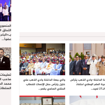
المنصوري
التحاق ا
بـ«البام
عضواً…
تعليمات
صاحب الج
 الداخلة–وادي الذهب يترأس
والي جهة الداخلة وادي الذهب علي
محمد ال
ية العلم الوطني احتفاءً
خليل يترأس حفل الإنصات للخطاب
السلطات 
يد…
الملكي السامي بقصر…