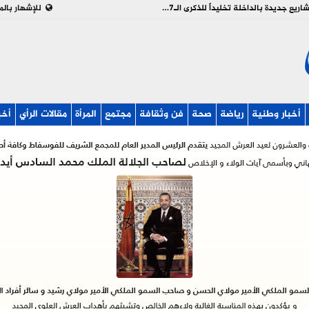
بالفيديو : تدشين وإطلاق مشاريع جديدة بالداخلة تخليداً للذكرى الـ27 لعيد العرش
للإشهار بالم
أخبار وطنية
رياضة
صحة
فن وثقافة
مجتمع
المرأة
مقالات الرأي
أخب