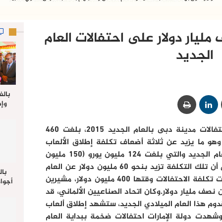
يار دولار على احتفالات العام
الجديد
بالف
وإط
جدي
ذكرت وكالة الأناضول إن تكاليف احتفالات مدينة دبى بالعام الجديد 2015، بلغت 460
ل
 وهو ما يزيد عن ثلاثة أضعاف تكلفة إطلاق الألعاب
النارية في ألمانيا كلها بمناسبة العام الجديد والتي بلغت 124 مليون يورو (150 مليون
دولار).وأضافت مصادر لوكالة الأناضول أن تلك التكلفة تزيد بنحو 60 مليون دولار عن العام
بال
السابق 2014، بزيادة 15%، حيث بلغت تكلفة الاحتفالات وقتها 400 مليون دولار، مشيرين
أجواء
والي 
 نصف مليار دولار.وكان اتحاد الصناعيين الألماني، قد
علي 
بقدوم هذا العام الميلادي الجديد، ستشهد إطلاق ألعاب
صلاة
يورو تقريبا.وشهدت دولة الإمارات احتفالات ضخمة ببداية العام
جم