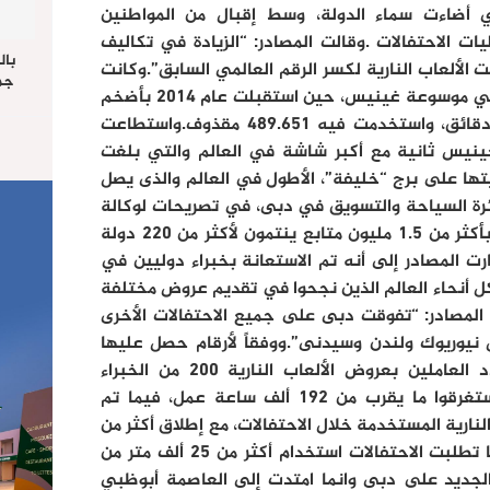
لتي أضاءت سماء الدولة، وسط إقبال من المواطنين
ات الاحتفالات .وقالت المصادر: “الزيادة في تكاليف
بال
ت الألعاب النارية لكسر الرقم العالمي السابق”.وكانت
جما
دبي قد سجلت رقم قياسي عالمي في موسوعة غينيس، حين استقبلت عام 2014 بأضخم
الرا
عرض للألعاب النارية استمر لمدة 6 دقائق، واستخدمت فيه 489.651 مقذوف.واستطاعت
يستق
المس
نيس ثانية مع أكبر شاشة في العالم والتي بلغت
“غ
 وتم تثبيتها على برج “خليفة”، الأطول في العالم والذى يصل
وقدر مصدر بدائرة السياحة والتسويق في دبى، في تصريحات لوكالة
الأناضول عدد الحضور لهذه الفعالية بأكثر من 1.5 مليون متابع ينتمون لأكثر من 220 دولة
ت المصادر إلى أنه تم الاستعانة بخبراء دوليين في
 كل أنحاء العالم الذين نجحوا في تقديم عروض مختلفة
 المصادر: “تفوقت دبى على جميع الاحتفالات الأخرى
 نيوريوك ولندن وسيدنى”.ووفقاً لأرقام حصل عليها
مراسل وكالة الأناضول فقد بلغ عدد العاملين بعروض الألعاب النارية 200 من الخبراء
والمهنيين من كافة أنحاء العالم، استغرقوا ما يقرب من 192 ألف ساعة عمل، فيما تم
طن من الألعاب النارية المستخدمة خلال الاحتفالات، مع إطلاق أكثر من
25 ألف شعاع في سماء المدينة، كما تطلبت الاحتفالات استخدام أكثر من 25 ألف متر من
 الجديد على دبى وانما امتدت إلى العاصمة أبوظبي