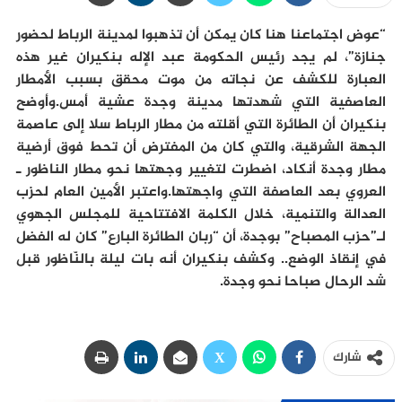
“عوض اجتماعنا هنا كان يمكن أن تذهبوا لمدينة الرباط لحضور
جنازة”، لم يجد رئيس الحكومة عبد الإله بنكيران غير هذه
العبارة للكشف عن نجاته من موت محقق بسبب الأمطار
العاصفية التي شهدتها مدينة وجدة عشية أمس.وأوضح
بنكيران أن الطائرة التي أقلته من مطار الرباط سلا إلى عاصمة
الجهة الشرقية، والتي كان من المفترض أن تحط فوق أرضية
مطار وجدة أنكاد، اضطرت لتغيير وجهتها نحو مطار الناظور ـ
العروي بعد العاصفة التي واجهتها.واعتبر الأمين العام لحزب
العدالة والتنمية، خلال الكلمة الافتتاحية للمجلس الجهوي
لـ”حزب المصباح” بوجدة، أن “ربان الطائرة البارع” كان له الفضل
في إنقاذ الوضع.. وكشف بنكيران أنه بات ليلة بالنّاظور قبل
شد الرحال صباحا نحو وجدة.
شارك