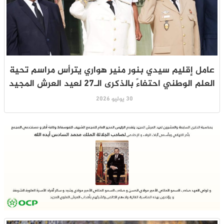
عامل إقليم سيدي بنور منير هواري يترأس مراسم تحية
العلم الوطني احتفاءً بالذكرى الـ27 لعيد العرش المجيد
30 يوليو 2026