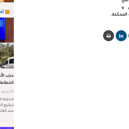
اعي
ل و
آخ
 الممكنة.
حزب الأص
الخطاط 
25 يوليو 2026
الداخلة ا
ترشيح الس
عبد الفت