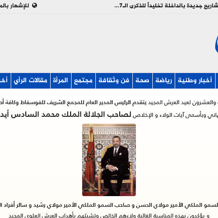
بالفيديو : تدشين وإطلاق مشاريع جديدة بالداخلة تخليداً للذكرى الـ27 لعيد العرش
للإشهار بالم
أخبار وطنية
رياضة
صحة
فن وثقافة
مجتمع
المرأة
مقالات الرأي
أخب