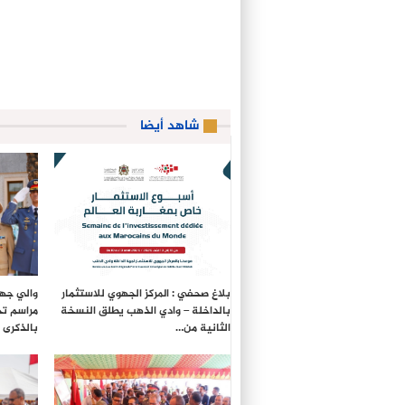
شاهد أيضا
بلاغ صحفي : المركز الجهوي للاستثمار
والي جهة
بالداخلة – وادي الذهب يطلق النسخة
مراسم تح
الثانية من…
بالذكرى الـ27 لع