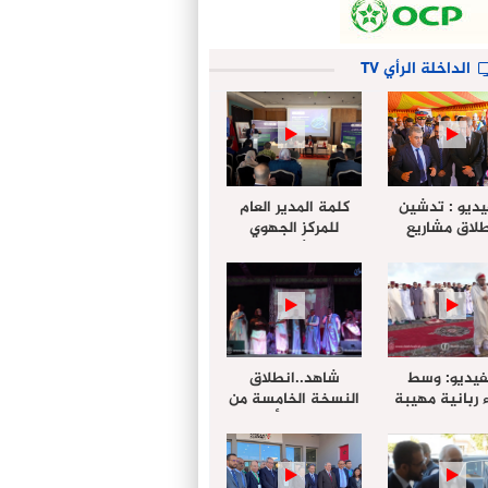
الداخلة الرأي TV
يديو : تدشين
كلمة المدير العام
لاق مشاريع
للمركز الجهوي
دة بالداخلة
للإستثمار خلال
تخليداً للذكرى الـ27
أشغال لإجتماع
عيد العرش
التقييمي للجنة
الجهوية الموحد
لإستثمار بجهة
الداخلة…
فيديو: وسط
شاهد..انطلاق
 ربانية مهيبة
النسخة الخامسة من
جهة الداخلة ”
مهرجان “الأمداح
خليل ” يؤدي
النبوية” المنظم من
 عيد الفطر مع
طرف مجلس جهة
وع المصلين
الداخلة وادي الذهب