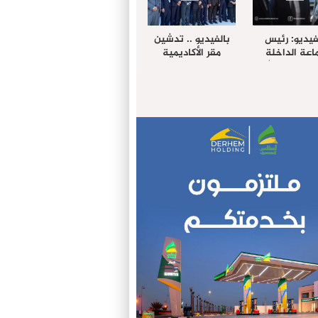
فيديو: رئيس
بالفيديو .. تدشين
عة الداخلة
مقر الأكاديمية
غب حرمة الله
الإفريقية لعلوم
بل وفد رفيع
الصحة بالداخلة
توى من مدينة
ريت نيك ”
الامريكية