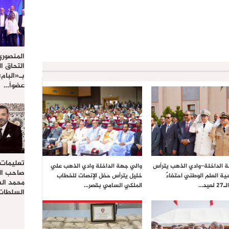
المنصوري
التحاق ا
بـ«البام
عضواً…
تعليمات
 الداخلة–وادي الذهب يترأس
والي جهة الداخلة وادي الذهب علي
صاحب الج
ية العلم الوطني احتفاءً
خليل يترأس حفل الإنصات للخطاب
محمد ال
يد…
الملكي السامي بقصر…
السلطات 