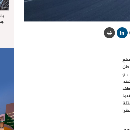
بال
جما
الرا
يستق
المس
“غ
دفع
اعي بالداخلة المتجاوز حمولتها 3 طن
، و
تهم
طف
ما
ثلة
نظرا