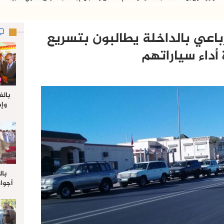
رباعي بالداخلة يطالبون بتسريع
 أداء سياراتهم
بالف
وإط
جدي
ل
بال
أجواء
والي 
علي 
صلاة
جم