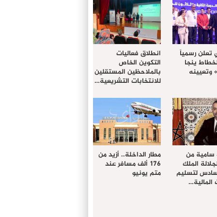
 تعلن رسمياً
انطلاق فعاليات
لخطاط ينجا
التكوين الخاص
» وتعيينه
بالملاحظين المستقلين
للانتخابات التشريعية…
 سامية من
مطار الداخلة.. أزيد من
لالة الملك
176 ألف مسافر عند
سادس لتسليم
متم يونيو
المالية…