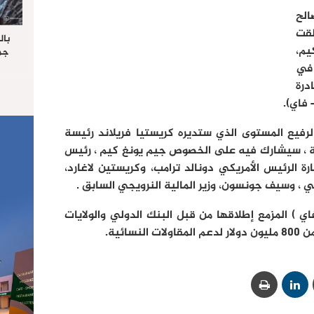
الح
لقت
بال
يم،
جما
الرا
 في
يستق
درة
المس
 فاي).
“غ
رفيع المستوى الذي ستديره كريستيا فريلاند رئيسة
دولية ، سيشارك فيه على الخصوص جيم يونغ كيم ، رئيس
رة الرئيس الأمريكي دونالد ترامب، وكريستين لاغارد،
لي ، وسيف جونسون، وزير المالية النرويجي السابق .
فاي ) المزمع إطلاقها من قبل البنك الدولي والولايات
ائية.