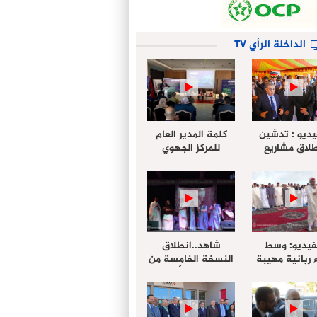
الداخلة الرأي TV
يديو : تدشين
كلمة المدير العام
لاق مشاريع
للمركز الجهوي
دة بالداخلة
للإستثمار خلال
تخليداً للذكرى الـ27
أشغال لإجتماع
عيد العرش
التقييمي للجنة
الجهوية الموحد
لإستثمار بجهة
الداخلة…
فيديو: وسط
شاهد..انطلاق
 ربانية مهيبة
النسخة الخامسة من
جهة الداخلة ”
مهرجان “الأمداح
خليل ” يؤدي
النبوية” المنظم من
 عيد الفطر مع
طرف مجلس جهة
وع المصلين
الداخلة وادي الذهب