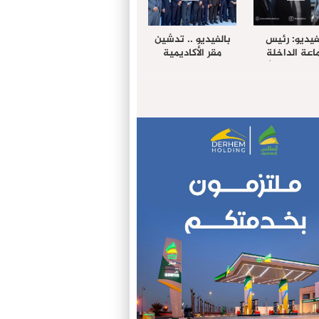
فيديو: رئيس
بالفيديو .. تدشين
عة الداخلة
مقر الأكاديمية
غب حرمة الله
الإفريقية لعلوم
بل وفد رفيع
الصحة بالداخلة
توى من مدينة
ريت نيك ”
الامريكية