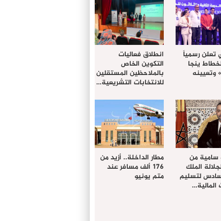
 تعلن رسمياً
انطلاق فعاليات
لخطاط ينجا
التكوين الخاص
» وتعيينه
بالملاحظين المستقلين
للانتخابات التشريعية…
 سامية من
مطار الداخلة.. أزيد من
لالة الملك
176 ألف مسافر عند
سادس لتسليم
متم يونيو
المالية…