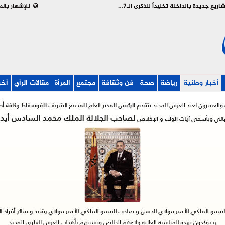
بالفيديو : تدشين وإطلاق مشاريع جديدة بالداخلة تخليداً للذكرى الـ27 لعيد العرش
للإشهار بالم
أخبار وطنية
رياضة
صحة
فن وثقافة
مجتمع
المرأة
مقالات الرأي
أخب