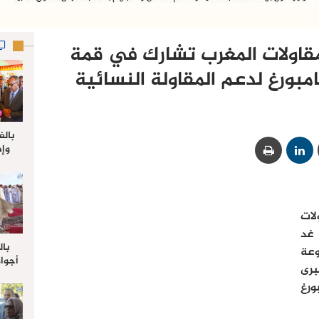
لمقاولات المغرب تشارك في قمة
بورغ لدعم المقاولة النسائية
بالف
وإط
جدي
ل
لات
 غد
بال
عة
أجواء
رى
والي 
ورغ
علي 
صلاة
جم