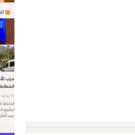
آخ
حزب الأص
الخطاط 
25 يوليو 2026
الداخلة ا
ترشيح الس
عبد الفت