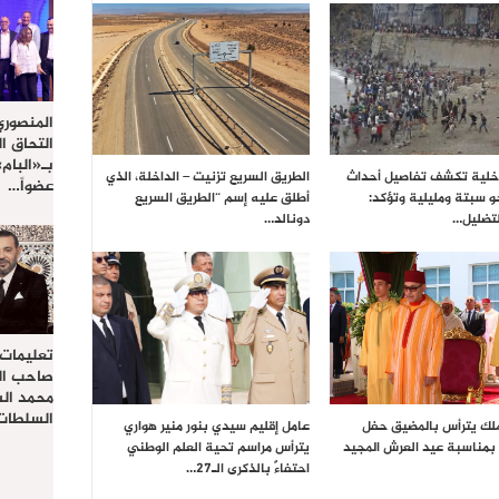
المنصوري
التحاق ا
بـ«البام
داخلية تكشف تفاصيل أحداث
الطريق السريع تزنيت – الداخلة، الذي
عضواً…
حو سبتة ومليلية وتؤكد:
أطلق عليه إسم “الطريق السريع
تضليل…
دونالد…
تعليمات
صاحب الج
محمد ال
السلطات 
ملك يترأس بالمضيق حفل
عامل إقليم سيدي بنور منير هواري
بمناسبة عيد العرش المجيد
يترأس مراسم تحية العلم الوطني
احتفاءً بالذكرى الـ27…