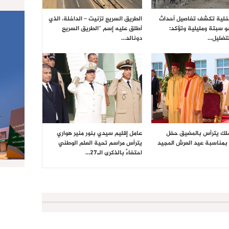
داخلية تكشف تفاصيل أحداث
الطريق السريع تزنيت – الداخلة، الذي
حو سبتة ومليلية وتؤكد:
أطلق عليه إسم “الطريق السريع
تضليل…
دونالد…
ملك يترأس بالمضيق حفل
عامل إقليم سيدي بنور منير هواري
بمناسبة عيد العرش المجيد
يترأس مراسم تحية العلم الوطني
احتفاءً بالذكرى الـ27…