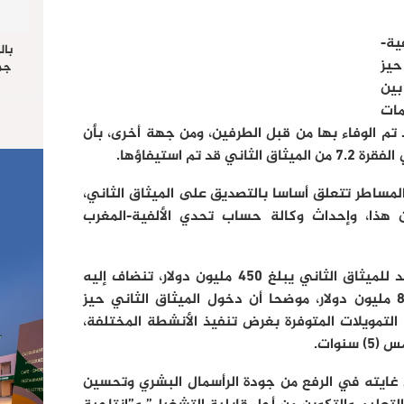
ية-
بال
حيز
جما
الرا
بين
يستق
مات
المس
 تم الوفاء بها من قبل الطرفين، ومن جهة أخرى، بأن
“غ
تم استيفاؤها.
 والمساطر تتعلق أساسا بالتصديق على الميثاق الثاني،
ن هذا، وإحداث وكالة حساب تحدي الألفية-المغرب
وأشار إلى أن الغلاف المالي الذي رصد للميثاق الثاني يبلغ 450 مليون دولار، تنضاف إليه
مساهمة للحكومة المغربية تناهز 82 مليون دولار، موضحا أن دخول الميثاق الثاني حيز
التمويلات المتوفرة بغرض تنفيذ الأنشطة المختلفة،
نوات.
ى غايته في الرفع من جودة الرأسمال البشري وتحسين