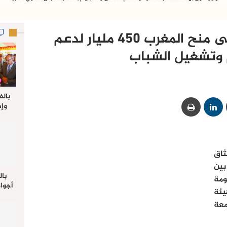
إدارة ‘ترامب’ تؤشر على منح المغرب 450 مليار لدعم
 وتشغيل الشباب
بالف
وإط
جدي
ل
ثاق
ني)، الموقع بتاريخ 30 نونبر 2015 بين
بال
مة
أجواء
يئة
والي 
معة
علي 
صلاة
جم