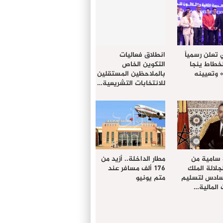
 تعلن رسمياً
انطلاق فعاليات
لخطاط ينجا
التكوين الخاص
» وتعيينه
بالملاحظين المستقلين
للانتخابات التشريعية…
 سامية من
مطار الداخلة.. أزيد من
لالة الملك
176 ألف مسافر عند
سادس لتسليم
متم يونيو
المالية…