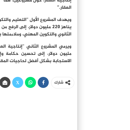
إنتاجية العقار، حول مشروعين، هما “
العقار.”
ويهدف المشروع الأول “التعليم والتك
يناهز 220 مليون دولار، إلى ا
الثانوي والتكوين المهني، وملاءمتها
مليون دولار، إلى تحسين حكامة وإن
الاستجابة بشكل أفضل لحاجيات المقاو
شارك