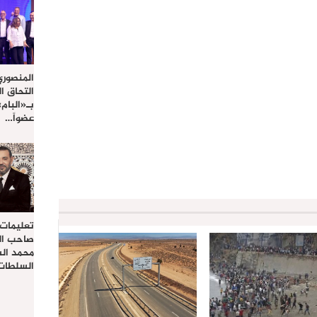
المنصوري
التحاق ا
بـ«البام
عضواً…
تعليمات
صاحب الج
محمد ال
السلطات 