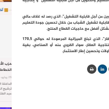
التعليم والتكوين من أجل قابلية التشغيل” و”إنتاجية
آخ
وين من أجل قابلية التشغيل”، الذي رصد له غلاف مالي
لرفع من قابلية تشغيل الشباب من خلال تحسين جودة التعليم
 بشكل أفضل مع حاجيات القطاع المنتج.
ويرمي المشروع الثاني “إنتاجية العقار”، الذي تبلغ الميزانية المرصودة له حوالي 170,5
تاجية العقار، سواء القروي منه أو الصناعي، بغية
لات وتحسين إطار الاستثمار.
حزب الأص
الخطاط 
25 يوليو 2026
الداخلة ا
ترشيح الس
عبد الفت