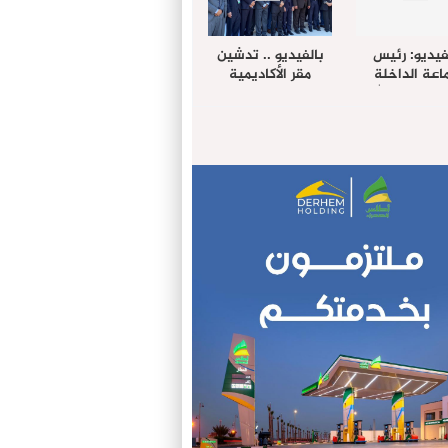
فيديو: رئيس
بالفيديو .. تدشين
عة الداخلة
مقر الأكاديمية
غب حرمة الله
الإفريقية لعلوم
بل وفد رفيع
الصحة بالداخلة
توى من مدينة
ريت نيك ”
الامريكية