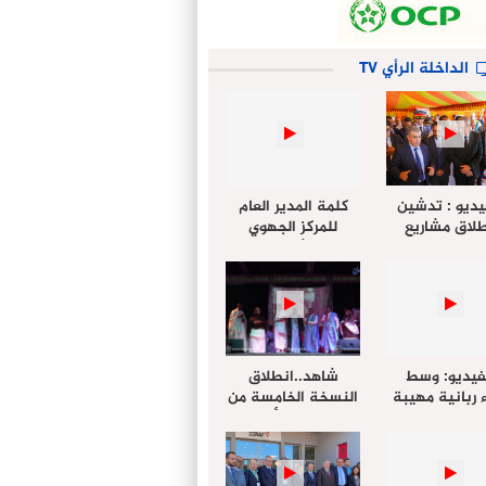
الداخلة الرأي TV
يديو : تدشين
كلمة المدير العام
لاق مشاريع
للمركز الجهوي
دة بالداخلة
للإستثمار خلال
تخليداً للذكرى الـ27
أشغال لإجتماع
عيد العرش
التقييمي للجنة
الجهوية الموحد
لإستثمار بجهة
الداخلة…
فيديو: وسط
شاهد..انطلاق
 ربانية مهيبة
النسخة الخامسة من
جهة الداخلة ”
مهرجان “الأمداح
خليل ” يؤدي
النبوية” المنظم من
 عيد الفطر مع
طرف مجلس جهة
وع المصلين
الداخلة وادي الذهب