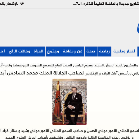
بالفيديو : تدشين وإطلاق مشاريع جديدة بالداخلة تخليداً للذكرى الـ27 لعيد العرش
للإشهار بالم
أخبار وطنية
رياضة
صحة
فن وثقافة
مجتمع
المرأة
مقالات الرأي
أخب