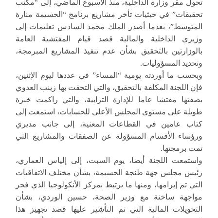
تحول مقر وزارة الداخلية، منذ الأسبوع الماضي، إلى “مكتب
تحقيقات” في حيثيات تأخر مشاريع برنامج “الحسيمة منارة
المتوسط”، بعدما أصدر الملك محمد السادس تعليمات إلى
وزيري الداخلية والمالية قصد قيام المفتشية العامة
بالوزارتين بالتحقيق بشأن عدم تنفيذ المشاريع المبرمجة،
وتحديد المسؤوليات.
وبحسب ما أوردته يومية “المساء” في عددها ليوم الإثنين،
فإن اللجنة المكلفة بالتحقيق، والتي التحقت بها زينب العدوي
بصفتها مفتشا عاما للإدارة الترابية، والتي راكمت خبرة
طويلة على مستوى المجلس الأعلى للحسابات، استمعت إلى
كتاب عامين في القطاعات المعنية، إلى جانب مديري
ورؤساء الأقسام المسؤولة عن الصفقات والمشاريع التي
تمت برمجتها.
واستمعت اللجنة أيضا، يوم السبت، إلى إلياس العماري،
رئيس مجلس جهة طنجة الحسيمة، بشأن مختلف الاتفاقيات
التي تم إبرامها، ومنها ما يرتبط بمركز الأنكولوجيا الذي فجر
مواجهة ساخنة مع وزير الصحة، حسين الوردي، بشأن
التحويلات المالية التي تم التأشير عليها قصد تجهيز هذا