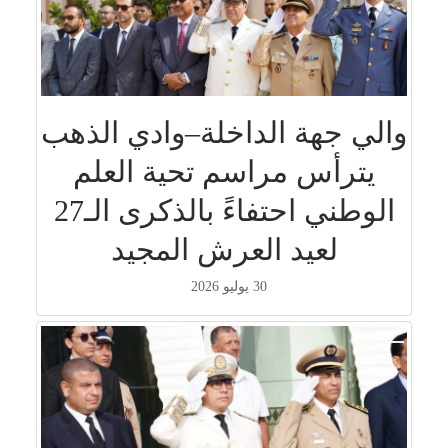
والي جهة الداخلة–وادي الذهب
يترأس مراسم تحية العلم
الوطني احتفاءً بالذكرى الـ27
لعيد العرش المجيد
30 يوليو 2026