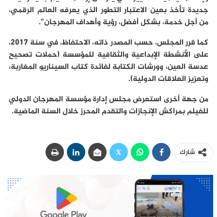
جديدة تأخذ بعين الاعتبار التطور الذي يعرفه العالم الرقمي،
من أجل خدمة، بشكل أفضل، رؤية وأهداف المهرجان”.
كما قرر المجلس، حسب المصدر ذاته، الاحتفاظ، في سنة 2017،
على الأنشطة الإبداعية والثقافية للمؤسسة (حملات تصحيح
عدسة العين، وورشات الكتابة لفائدة كتاب السيناريو المغاربة،
وتعزيز العلاقات الدولية).
من جهة أخرى استعرض مجلس إدارة مؤسسة المهرجان الدولي
للفيلم بمراكش الإنجازات والتقدم المحرز خلال السنة الماضية.
شارك