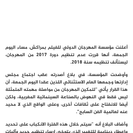
أعلنت مؤسسة المهرجان الدولي للفيلم بمراكش، مساء اليوم
الجمعة، أنها قررت عدم تنظيم دورة 2017 من المهرجان،
ليستأنف تنظيمه سنة 2018.
وأوضحت المؤسسة، في بلاغ أصدرته عقب اجتماع مجلس
إدارتها وجمعها العام الاستثنائي اللذين عقدا اليوم الجمعة، أن
هذا القرار يأتي “لتمكين المهرجان من مواصلة مهمته المتمثلة
ليس فقط في النهوض بالصناعة السينمائية المغربية، ولكن
أيضا للانفتاح على ثقافات أخرى، وعلى الواقع الذي لا محيد
عنه لعالمية الفن السابع”.
وأضاف البلاغ أنه “سيتم خلال هذه الفترة الانكباب على تحديد
وإعطاء دينامية للتغيير الذي يتوخى إرساء تنظيم جديد وآليات