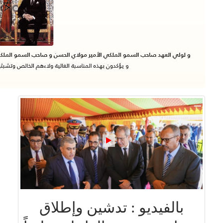
بالفيديو : تدشين وإطلاق