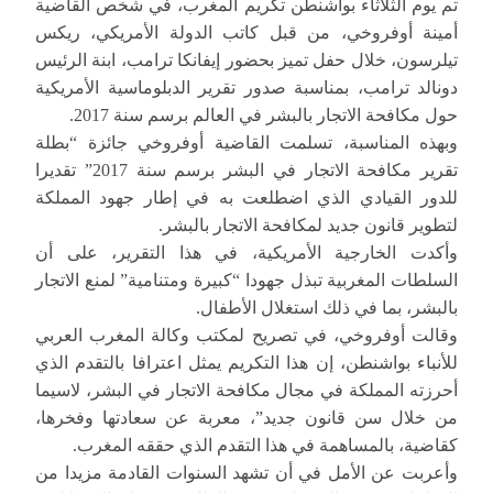
تم يوم الثلاثاء بواشنطن تكريم المغرب، في شخص القاضية
أمينة أوفروخي، من قبل كاتب الدولة الأمريكي، ريكس
تيلرسون، خلال حفل تميز بحضور إيفانكا ترامب، ابنة الرئيس
دونالد ترامب، بمناسبة صدور تقرير الدبلوماسية الأمريكية
حول مكافحة الاتجار بالبشر في العالم برسم سنة 2017.
وبهذه المناسبة، تسلمت القاضية أوفروخي جائزة “بطلة
تقرير مكافحة الاتجار في البشر برسم سنة 2017” تقديرا
للدور القيادي الذي اضطلعت به في إطار جهود المملكة
لتطوير قانون جديد لمكافحة الاتجار بالبشر.
وأكدت الخارجية الأمريكية، في هذا التقرير، على أن
السلطات المغربية تبذل جهودا “كبيرة ومتنامية” لمنع الاتجار
بالبشر، بما في ذلك استغلال الأطفال.
وقالت أوفروخي، في تصريح لمكتب وكالة المغرب العربي
للأنباء بواشنطن، إن هذا التكريم يمثل اعترافا بالتقدم الذي
أحرزته المملكة في مجال مكافحة الاتجار في البشر، لاسيما
من خلال سن قانون جديد”، معربة عن سعادتها وفخرها،
كقاضية، بالمساهمة في هذا التقدم الذي حققه المغرب.
وأعربت عن الأمل في أن تشهد السنوات القادمة مزيدا من