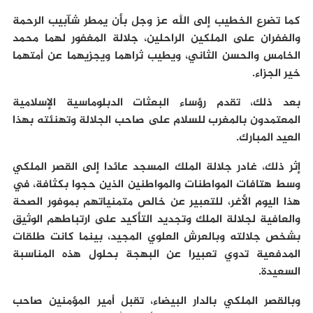
كما تضرع الخطيب إلى الله عز وجل بأن يمطر شآبيب الرحمة
والغفران على الملكين الراحلين، جلالة المغفور لهما محمد
الخامس والحسن الثاني، ويطيب ثراهما ويجزيهما عن أمتهما
خير الجزاء.
بعد ذلك، تقدم رؤساء البعثات الدبلوماسية الإسلامية
المعتمدون بالمغرب للسلام على صاحب الجلالة وتهنئته بهذا
العيد المبارك.
إثر ذلك، غادر جلالة الملك المسجد عائدا إلى القصر الملكي
وسط هتافات المواطنات والمواطنين الذين حجوا بكثافة، في
هذا اليوم الأغر، للتعبير عن خالص متمنياتهم بموفور الصحة
والعافية لجلالة الملك وتجديد التأكيد على ارتباطهم الوثيق
بشخص جلالته وبالعرش العلوي المجيد، بينما كانت طلقات
المدفعية تدوي تعبيرا عن البهجة بحلول هذه المناسبة
السعيدة.
وبالقصر الملكي بالدار البيضاء، تقبل أمير المؤمنين صاحب