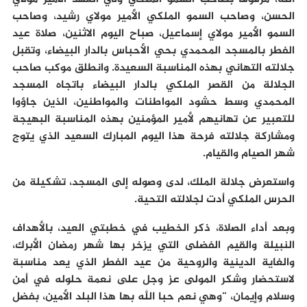
الحسن، وصاحب السمو الملكي الأمير مولاي رشيد، وصاحب
السمو الأمير مولاي إسماعيل، صباح اليوم الاثنين، صلاة عيد
الفطر بالمسجد المحمدي بحي الأحباس بالدار البيضاء، وتقبل
جلالته التهاني بهذه المناسبة السعيدة. وانطلق موكب صاحب
الجلالة من القصر الملكي بالدار البيضاء باتجاه المسجد
المحمدي وسط حشود المواطنات والمواطنين، الذين جاؤوا
للتعبير عن تهانيهم لأمير المؤمنين بهذه المناسبة البهيجة
ومشاركة جلالته فرحة هذا اليوم المبارك السعيد الذي يتوج
شهر الصيام والقيام.
واستعرض جلالة الملك، لدى وصوله إلى المسجد، تشكيلة من
الحرس الملكي أدت لجلالته التحية.
وبعد أداء الصلاة، ذكر الخطيب في خطبتي العيد، بالأهداف
النبيلة والقيم الفضلى التي يزخر بها شهر رمضان الأبرك،
والغاية الدينية والروحية من عيد الفطر الذي يعد مناسبة
لاستحضار وشكر المولى عز وجل على نعمة حلوله في أمن
وسلام وإيمان، “وهي نعم حبا الله بها هذا البلد الأمين، بفضل