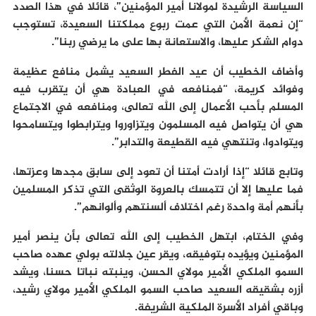
السياسة الرشيدة لمولانا أمير المؤمنين”، قائلا في هذا الصدد
“إن نعمة الأمن التي عمت ربوع مملكتنا السعيدة، تستوجب
دوام الشكر عليها، والاستعانة بها على ما يرضي ربنا”.
وأضاف الخطيب أن عيد الفطر السعيد يشمل منافع عظيمة
وفوائد كريمة، “فمنافعه في العبادة هي أن يتقرب فيه
المسلم بأحب الأعمال إلى الله تعالى، ومنافعه في الاجتماع
هي أن يتواصل فيه المسلمون ويتزاوروا ويترابطوا ويتسامحوا
ويتوادوا، وتنتهي فيه القطيعة والتدابر”.
وتابع قائلا “إذا أرادت أمتنا أن تعود إلى سابق مجدها وعزتها،
فما عليها إلا أن تتمسك بالعروة الوثقى التي تذكر المسلمين
بأنهم أمة واحدة رغم اختلاف ألسنتهم وألوانهم”.
وفي الختام، ابتهل الخطيب إلى الله تعالى بأن ينصر أمير
المؤمنين ويؤيده بتوفيقه، ويقر عين جلالته بولي عهده صاحب
السمو الملكي الأمير مولاي الحسن، وينبته نباتا حسنا، ويشد
أزره بشقيقه السعيد صاحب السمو الملكي الأمير مولاي رشيد،
وباقي أفراد الأسرة الملكية الشريفة.