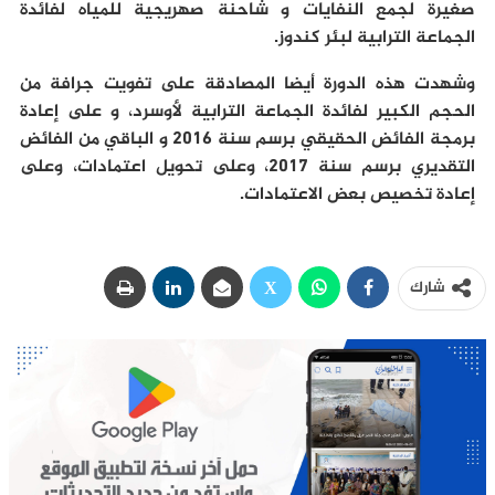
صغيرة لجمع النفايات و شاحنة صهريجية للمياه لفائدة
الجماعة الترابية لبئر كندوز.
وشهدت هذه الدورة أيضا المصادقة على تفويت جرافة من
الحجم الكبير لفائدة الجماعة الترابية لأوسرد، و على إعادة
برمجة الفائض الحقيقي برسم سنة 2016 و الباقي من الفائض
التقديري برسم سنة 2017، وعلى تحويل اعتمادات، وعلى
إعادة تخصيص بعض الاعتمادات.
شارك