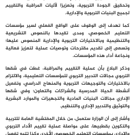
وتحقيق الجودة التربوية، وتعزيزا لآليات المراقبة والتقييم
لجميع البنيات التربوية والإدارية.
كما تهدف إلى الوقوف على الواقع الفعلي لسير مؤسسات
التعليم الخصوصي، ومدى تقيدها بالنصوص التشريعية
والتنظيمية وبالاختيارات التربوية والإدارية المنصوص عليها؛
وتسعى إلى تقديم مقترحات وتوصيات عملية لتعزيز فعالية
ونجاعة أداء هذه المؤسسات.
وذكر البلاغ بأن عملية التقييم والمراقبة، غطت في شقها
التربوي مجالات التدبير التربوي للمؤسسات التعليمية، والالتزام
بالاختيارات والتوجيهات التربوية والمنهاج الدراسي، وتفعيل
أنشطة الحياة المدرسية والشراكات والتعاون؛ وفي شقها
الإداري مجالات البنيات المادية والتجهيزات والموارد البشرية
والتوثيق والتدبير الإداري والتنظيم.
وأشار إلى أن الوزارة ستعمل، من خلال المفتشية العامة للتربية
والتكوين بقطبيها، على مواصلة عملية تقييم الأداء التربوي
والإداري بمؤسسات التعليم الخصوصي الأخرى وكذا تتبع تفعيل