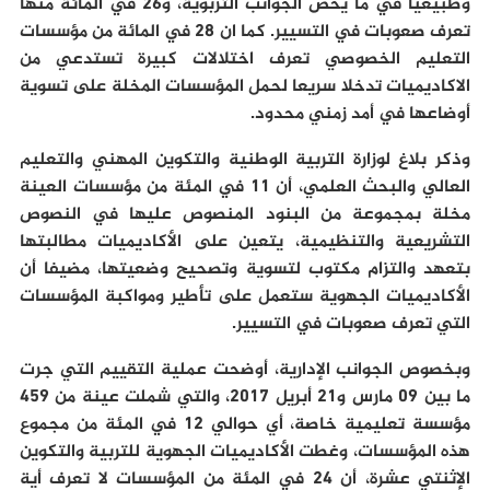
وطبيعيا في ما يخص الجوانب التربوية، و26 في المائة منها
تعرف صعوبات في التسيير. كما ان 28 في المائة من مؤسسات
التعليم الخصوصي تعرف اختلالات كبيرة تستدعي من
الاكاديميات تدخلا سريعا لحمل المؤسسات المخلة على تسوية
أوضاعها في أمد زمني محدود.
وذكر بلاغ لوزارة التربية الوطنية والتكوين المهني والتعليم
العالي والبحث العلمي، أن 11 في المئة من مؤسسات العينة
مخلة بمجموعة من البنود المنصوص عليها في النصوص
التشريعية والتنظيمية، يتعين على الأكاديميات مطالبتها
بتعهد والتزام مكتوب لتسوية وتصحيح وضعيتها، مضيفا أن
الأكاديميات الجهوية ستعمل على تأطير ومواكبة المؤسسات
التي تعرف صعوبات في التسيير.
وبخصوص الجوانب الإدارية، أوضحت عملية التقييم التي جرت
ما بين 09 مارس و21 أبريل 2017، والتي شملت عينة من 459
مؤسسة تعليمية خاصة، أي حوالي 12 في المئة من مجموع
هذه المؤسسات، وغطت الأكاديميات الجهوية للتربية والتكوين
الإثنتي عشرة، أن 24 في المئة من المؤسسات لا تعرف أية