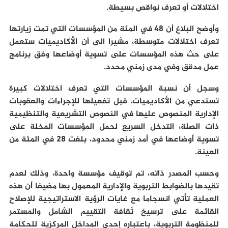
اختلالات أو تعرف نواقص بسيطة.
وأوضح البلاغ أن 48 في المئة من المؤسسات التي تمت زيارتها
تعرف اختلالات متوسطة، مشيرا الى أن الأكاديميات ستعمل
على حث هذه المؤسسات على تسوية أوضاعها وفق برنامج
عمل مدقق وفي مدى زمني محدد.
وسجل أن نسبة المؤسسات التي تعرف اختلالات كبيرة
تستدعي من الأكاديميات، قبل تفعيلها للإجراءات والعقوبات
الإدارية المنصوص عليها في النصوص التشريعية والتنظيمية
ذات الصلة، التدخل السريع لحمل المؤسسات المخلة على
تسوية أوضاعها في أمد زمني محدود، بلغت 28 في المئة من
العينة.
وحسب المصدر ذاته، تم توقيف مؤسسة واحدة، وذلك لعدم
تقيدها بالضوابط التربوية والإدارية المعمول بها مضيفا أن هذه
العملية تأتي انسجاما مع غايات الرؤية الاستراتيجية للإصلاح
القائمة على ترسيخ ثقافة التقييم الشامل والمستمر
للمنظومة التربوية، باعتباره إحدى المداخل المركزية للحكامة