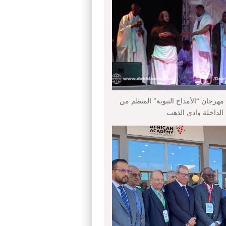
هرجان “الأمداح النبوية” المنظم من
داخلة وادي الذهب