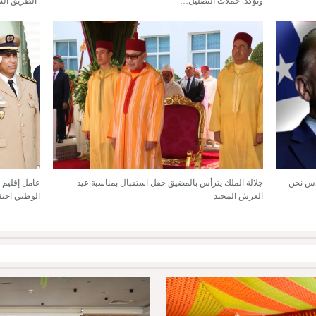
وتؤكد: حملات التضليل…
“الطريق الس
ادس نحن
جلالة الملك يترأس بالمضيق حفل استقبال بمناسبة عيد
عامل إقليم 
العرش المجيد
الوطني احتفاءً