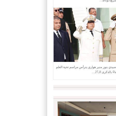
ريع دونالد…
سيدي بنور منير هواري يترأس مراسم تحية العلم
 بالذكرى الـ27…