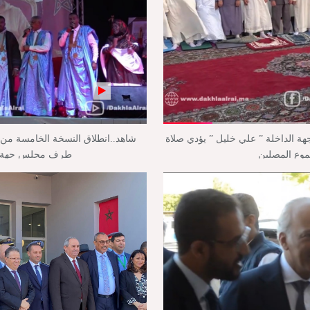
جهة الداخلة ” علي خليل ” يؤدي صلاة
شاهد..انطلاق النسخة الخامسة من م
موع المصلين
طرف مجلس جهة ال