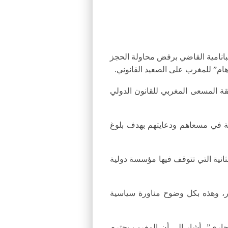
لبانامية القاضي برفض محاولة الحجز
ام” للمغرب على الصعيد القانوني.
قة المسعى المغربي للقانون الدولي
قة في مسعاهم ودعايتهم بهدف بلوغ
ثانية التي تتوقف فيها مؤسسة دولية
ر، وهذه بكل وضوح مناورة سياسية
ثلة في جنوب إفريقيا، حيث “أجلت المحكمة الاعلان عن قرارها إلى 15 يونيو الجاري”، أشار إلى أن المغرب يحترم