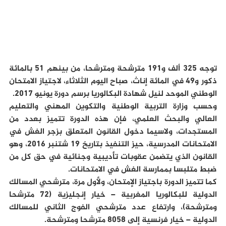
توجه 325 ألف و191 مترشحة ومترشحا، من بينهم 51 بالمائة
ذكور و49 في المائة إناث، صباح اليوم الثلاثاء، لاجتياز الامتحان
الوطني الموحد لنيل شهادة البكالوريا برسم دورة يونيو 2017.
وحسب وزارة التربية الوطنية والتكوين المهني والتعليم
العالي والبحث العلمي، فإن هذه الدورة تتميز بعدد من
المستجدات، ولاسيما دخول القانون المتعلق بزجر الغش في
الامتحانات المدرسية، حيز التنفيذ بتاريخ 19 شتنبر 2016، وهو
القانون الذي يتضمن عقوبات تأديبية وجنائية في حق كل من
ضبط متلبسا بممارسة الغش في الامتحانات.
كما تتميز الدورة باجتياز الإمتحان، ولأول مرة، مترشحي المسالك
الدولية للبكالوريا المغربية – خيار إنجليزية (72 مترشحا
ومترشحة)، وارتفاع عدد مترشحي الفوج الثاني للمسالك
الدولية – خيار فرنسية إلى 8058 مترشحا ومترشحة.