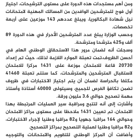
ومن أهم مستجدات هذه الدورة على مستوى الترشيحات، اجتياز
أول فوج للمترشحين الوافدين من المسالك المهنية لامتحانات
نيل شهادة البكالوريا، ويبلغ عددهم 143 موزعين على أربعة
تخصصات.
وحسب الوزارة يبلغ عدد المترشحين الأحرار في هذه الدورة 89
ألف و425 مترشحا ومترشحة.
وسجلت أنه لضمان مرور هذا الاستحقاق الوطني الهام في
أحسن الظروف،تمت تعبئة الموارد اللازمة لذلك، حيث تم إعداد
20730 قاعة للامتحان موزعة على 1431 مركزا للامتحان
لاستقبال المترشحين والمترشحات، كما ستتم تعبئة 41460
مكلفا بالحراسة لضمان أن يتم اجتياز الاختبارات في ظروف
تضمن تكافؤ الفرص للجميع، وسيتولى 40000 أستاذة وأستاذ
مهمة تصحيح حوالي 3.6 مليون ورقة.
وأشارت إلى أنه لتتبع ومراقبة سير العمليات المرتبطة بهذا
الامتحان، تم تعيين 1431 ملاحظا على مستوى مراكز الامتحان
وحوالي 164 مراقبا جهويا و82 مراقبا وطنيا لإجراء الاختبارات،
و82 مراقبا وطنيا لعملية التصحيح بمراكز التصحيح.
وأضافت أن المركز الوطني للتقويم والامتحانات والتوجيه