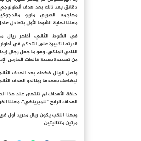
دقائق بعد ذلك بعد هدف أنطولوجي
مهاجمه الصربي ماريو ماندجوكي
معلنا نهاية الشوط الأول بتعادل عادل
في الشوط الثاني، أظهر ريال مد
قدرته الكبيرة على التحكم في أطوار ال
النادي الملكي، وهو ما جعل رجال زيدا
من تسديدة بعيدة غالطت الحارس الإي
واصل الريال ضغطه بعد الهدف الثان
ليضاعف بعهدها رونالدو الهدف الثان
حلفة الأهداف لم تنتهي عند هذا الح
الهداف الرابع “للميرينغي”، معلنا الفرحة 12 لممثلي العاصمة الاس
وبهذا اللقب يكون ريال مدريد أول فر
مرتين متتاليتين.