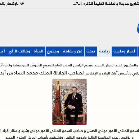
بالفيديو : تدشين وإطلاق مشاريع جديدة بالداخلة تخليداً للذكرى الـ27 لعيد العرش
للإشهار بالم
أخبار وطنية
رياضة
صحة
فن وثقافة
مجتمع
المرأة
مقالات الرأي
أخب