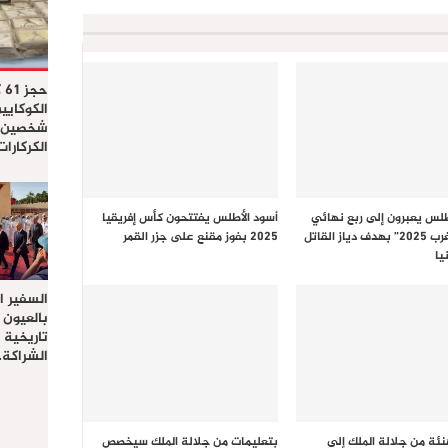
حج
الكوكايي
شخصين ب
الكركارا
طلس يعبرون إلى ربع نهائي
أسود الأطلس يفتتحون كأس إفريقيا
“كان المغرب 2025” بهدف دياز القاتل
2025 بفوز مقنع على جزر القمر
يا
السفير ا
بالعيون 
تاريخية
الشراكة
نئة من جلالة الملك إلى
بتعليمات من جلالة الملك سيخصص