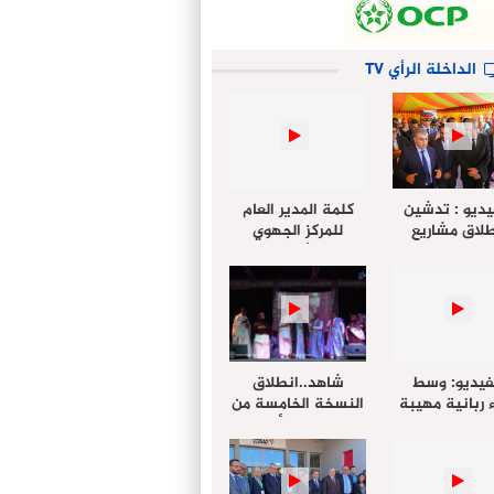
الداخلة الرأي TV
يديو : تدشين
كلمة المدير العام
لاق مشاريع
للمركز الجهوي
دة بالداخلة
للإستثمار خلال
تخليداً للذكرى الـ27
أشغال لإجتماع
عيد العرش
التقييمي للجنة
الجهوية الموحد
لإستثمار بجهة
الداخلة…
فيديو: وسط
شاهد..انطلاق
 ربانية مهيبة
النسخة الخامسة من
جهة الداخلة ”
مهرجان “الأمداح
خليل ” يؤدي
النبوية” المنظم من
 عيد الفطر مع
طرف مجلس جهة
وع المصلين
الداخلة وادي الذهب