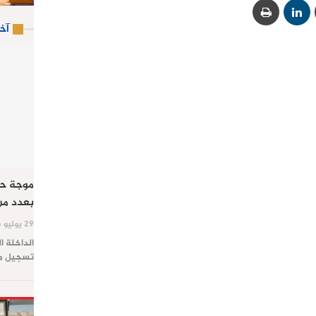
آخ
موجة حر
بعدد من
29 يوليو 2026
الداخلة ا
تسجيل موج