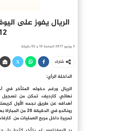
الريال يفوز على اليوف
12 في تاري
3 يونيو 2017 الساعة 10 و 02 دقيقة
شارك
الداخلة الرأي:
الريال ورغم دخوله المتأخر في أج
نهائي كارديف، تمكن من تسجيل أ
أهدافه عن طريق نجمه الأول كريستي
رونالدو في الدقيقة 20 من المبار
تمريرة داخل مربع العمليات من كارفاخ