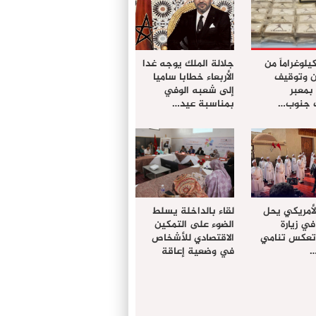
ز 61 كيلوغراماً من
جلالة الملك يوجه غدا
ن وتوقيف
الأربعاء خطابا ساميا
معبر
إلى شعبه الوفي
ت جنوب…
بمناسبة عيد…
لأمريكي يحل
لقاء بالداخلة يسلط
في زيارة
الضوء على التمكين
 تعكس تنامي
الاقتصادي للأشخاص
…
في وضعية إعاقة