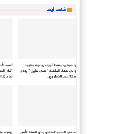
شاهد أيضا
بالفيديو: وسط أجواء ربانية مهيبة
أسود الأ
والي جهة الداخلة ” علي خليل ” يؤدي
صلاة عيد الفطر مع…
أمام تنزان
صاحب السمو الملكي ولي العهد الأمير
برقية ته