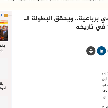
ي برباعية.. ويحقق البطولة الـ
خه
بالف
وإط
جدي
ل
واء
ول
بال
انو
أجواء
اة بعكاد
والي 
ال.
علي 
صلاة
جم
رد اليوفنتوس لم يتأخر كثيرا، بل جاء 7