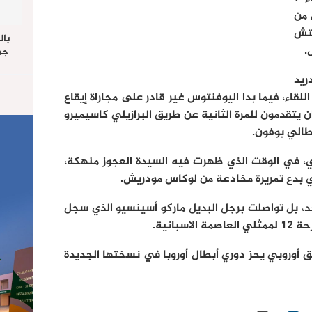
 من
تش
بال
.
جما
الرا
يستق
ريد
المس
لقاء، فيما بدا اليوفنتوس غير قادر على مجاراة إيقاع
“غ
ن يتقدمون للمرة الثانية عن طريق البرازيلي كاسيميرو
طالي بوفون.
ي، في الوقت الذي ظهرت فيه السيدة العجوز منهكة،
ي بدع تمريرة مخادعة من لوكاس مودريش.
د، بل تواصلت برجل البديل ماركو أسينسيو الذي سجل
بانية.
يق أوروبي يحز دوري أبطال أوروبا في نسختها الجديدة