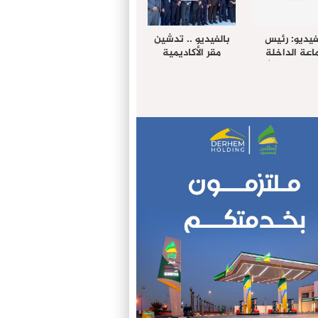
فيديو: رئيس
بالفيديو .. تدشين
عة الداخلة
مقر الأكاديمية
غب حرمة الله
الإفريقية لعلوم
بل وفد رفيع
الصحة بالداخلة
توى من مدينة
ريت نيك ”
الامريكية