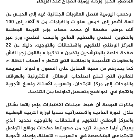
الماضي، الخبر أوردته يومية الصباح عدد الأربعاء.
وحسب اليومية فتصل العقوبات الجنائية فيه إلى الحبس من
تسة أشهر إلى خمس سنوات والغرامات من 5 آلاف إلى 100
ألف درهم، مضيفة أن محمد حصاد، وزير التربية الوطنية
والتكوين المهني والتعليم العالي والبحث العلمي، وزع عبر
المركز الوطني للتقويم والامتحانات والتوجيه، دليلا من 22
صفحة خاصة بالمترشحين يتضمن « تذكيرا » بقانون زجر الغش
والعقوبات التأديبية والجنائية التي تنتظر « أصحاب النقلة »،
كما يحذرهم من مغبة التحايل على الفصول والمواد الصريحة
للقانون التي تمنع اصطحاب الوسائل الالكترونية والهواتف
واللوحات إلى مركز الامتحان، وتسريب الأسئلة ونسخ الأجوبة
والاتجار في المواضيع وتسهيل تداولها بين التلاميذ.
وذكرت اليومية أن ضبط عمليات الاختبارات وإجراءاتها يشكل
خلال الدورة العادية والاستدراكية تحديا لوزارة التربية الوطنية
والمركز الوطني للتقويم والامتحانات والتوجيه تحديدا الذي
يعيش أياما عصيبة، تزيد من صعوبتها صفحات مواقع التواصل
الاجتماعي المتخصصة في « تسريب » الاسئلة، وإعداد الأجوبة