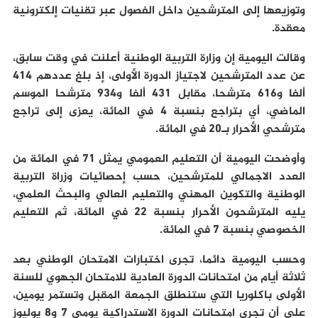
وتوزيعها إلى المترشحين داخل الفصول عبر تقنيات إلكترونية
معقدة.
وقالت اليومية إن وزارة التربية الوطنية أعلنت في وقت سابق،
عن عدد المترشحين لاجتياز الدورة الأولى، إذ بلغ عددهم 414
ألفا و616 مترشحا، مقابل 431 ألفا و934 مترشحا الموسم
الماضي، أي بتراجع بنسبة 4 في المائة، يعزى إلى تراجع
مترشحي الأحرار بـ20 في المائة.
وأوضحت اليومية أن التعليم العمومي يمثل 71 في المائة من
العدد الاجمالي للمترشحين، حسب إحصائيات وزراة التربية
الوطنية والتكوين المهني والتعليم العالي والبحث العلمي،
يليه المترشحون الأحرار بنسبة 22 في المائة، ثم التعليم
الخصوصي بنسبة 7 في المائة.
وحسب اليومية دائما، تجرى اختبارات الامتحان الوطني بعد
ثلاثة أيام من امتحانات الدورة العادية للامتحان الجهوي للسنة
الأولى باكلوريا التي ستنطلق الجمعة المقبل وتستمر يومين،
على أن تجري امتحانات الدورة الاستدراكية يومي 7 و8 يوليوز