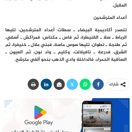
المقبل.
أعداد المترشحين
تتصدر أكاديمية البيضاء ـ سطات أعداد المترشحين، تليها
الرباط ـ سلا ـ القنيطرة، ثم فاس ـ مكناس، فمراكش ـ آسفي،
ثم طنجة ـ تطوان، تليها سوس ماسة، فبني ملال ـ خنيفرة، ثم
الشرق، فدرعة ـ تافيلالت، وكليم ـ واد نون، ثم العيون ـ
الساقية الحمراء، فالداخلة وادي الذهب بنحو ألفي مترشح.
شارك