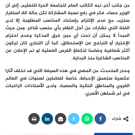
من جانب آخر، نبه الكاتب العام للجامعة الحرة للتعليم، إلى أن
الوزير حصاد، فكر في رفع نسبة المشاركة لكن حالة اللا استقرار
ستزيد، مع عدم الإلتزام بإستناد المناصب المطلوبة إلا لدى
الفئة التي تشارك، من أجل الظفر بأي منصب شاغر، ومن حيث
المبدأ لا يمكن أن تحت أي مبرر خرق المذكرة وعدم احترام
الإختيار أو التراجع عن الإستحقاق، كما أن التباري كان ليكون
أكثر شفافية وضامنا لتكفاؤ الفرص الفعلية لو تم الإعلان عن
المناصب الشاغرة منذ البداية.
وحذر المتحدث، من المضي في هذه الصيغة التي قد تخلف آثارا
عكسية ستعمق الإحباط، خاصة للعاملين لسنوات في العالم
القروي والمناطق النائية والصعبة، ولدى الأستاذات الراغبات
في لم شملهن الأسري.
شارك