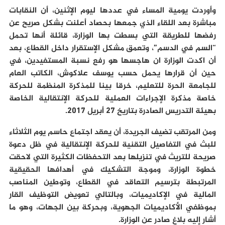
وأوردت يومية المساء في عددها ليوم الإثنين، أن النقابات
مباشرة بعد اللقاء الذي جمعها بحصاد أعلنت بشكل صريح عن
رفضها للطريقة التي بسطت بها الوزارة، قائلة أنها تحمل
“السم في الدسم”، وتعمق مشكل الإستقرار داخل القطاع، بعد
أن اكدت الوزارة ان هاجسها هو رفع نسبة المستفيدين، في
حين أن قرارها يحمل حسب يوسف علاكوش، الكاتب العام
للجامعة الحرة للتعليم، خرقا بينا للمذكرة المنظمة للحركة
خاصة مذكرة الإجراءات العملية للحركة الإنتقالية الخاصة
بهيئة التدريس الصادرة بتاريخ 27 أبريل 2017.
ومن المرتقب تضيف الجريدة، أن يعقد اجتماع حاسم يوم الثلاثاء
للبث في التفاصيل التقنية للحركة الإنتقالية في ظل دعوة
صريحة للتريث في تنزيلها بعد التحفظات الكثيرة التي لاحقت
خطوة الوزارة، وموجة التشكيك في أهدافها الحقيقية
المرتبطة بترسيم التعاقد في القطاع، وتوطين المناصب
المالية في الإكاديميات، وبالتالي تعويض التوظيف القار
بموظفي الأكاديميات الجهوية، وبحركة بين الجهات، وهو ما
أشار إليه بلاغ صادر عن الوزارة.