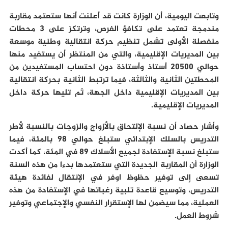
وتابعت اليومية، أن الوزارة كانت قد أعلنت أنها ستعتمد مقاربة
مندمجة تعتمد على تكافؤ الفرص، وترتكز على 3 محطات
منفصلة الأولى تشمل تنظيم حركة انتقالية وطنية موسعة
بين المديريات الإقليمية، والتي من المنتظر أن يستفيد منها
حوالي 20500 أستاذ وأستاذة دون احتساب المستفيدين من
المحطتين الثانية والثالثة، فيما ترتبط الثانية بحركة انتقالية
بين المديريات الإقليمية داخل الجهة، ثم تليها حركة داخل
المديريات الإقليمية.
وأشار حصاد أن نسبة الإلتحاق بالأزواج والزوجات بالنسبة لأطر
التدريس بالسلك الإبتدائي ستبلغ حوالي 98 بالمئة، فيما
ستبلغ نسبة الإستفادة لجميع الأسلاك 89 في المئة، كما أكدت
الوزارة أن المقاربة الجديدة التي ستعتمدها بدءا من هذه السنة
تسعى إلى توفير حظوظ اوفر في الإنتقال لفائدة هيئة
التدريس، وتوسيع قاعدة تلبية رغباتها في الإستفادة من هذه
العملية، مما سيضمن لها الإستقرار النفسي والإجتماعي وتوفير
شروط العمل.