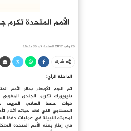
الأمم المتحدة تكرم جن
25 مايو 2017 الساعة 9 و 35 دقيقة
شارك
الداخلة الرأي:
تم اليوم الأربعاء بمقر الأمم المت
بنيويورك تكريم الجندي المغربي
قوات حفظ السلام، العريف خا
الحسناوي الذي فقد حياته أثناء تأد
لمهمته النبيلة في عمليات حفظ الس
في إطار بعثة الأمم المتحدة المتكا