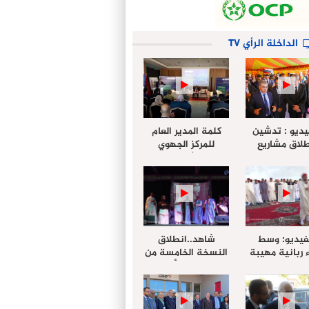
الداخلة الرأي TV
يديو : تدشين
كلمة المدير العام
لاق مشاريع
للمركز الجهوي
دة بالداخلة
للإستثمار خلال
تخليداً للذكرى الـ27
أشغال لإجتماع
عيد العرش
التقييمي للجنة
الجهوية الموحد
لإستثمار بجهة
الداخلة…
فيديو: وسط
شاهد..انطلاق
 ربانية مهيبة
النسخة الخامسة من
جهة الداخلة ”
مهرجان “الأمداح
خليل ” يؤدي
النبوية” المنظم من
 عيد الفطر مع
طرف مجلس جهة
وع المصلين
الداخلة وادي الذهب