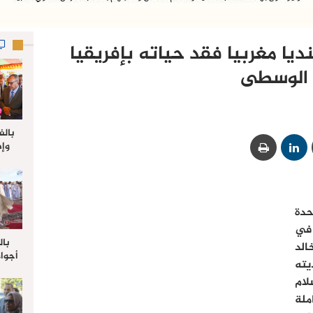
ديا مغربيا فقد حياته بإفريقيا
الوسطى
بالف
وإط
جدي
ل
حدة
 في
بال
لد
أجواء
يته
والي 
لام
علي 
صلاة
ملة
جم