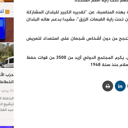
هم تحت راية الأمم المتحدة.
آخ
 بهذه المناسبة، عن “تقديره الكبير للبلدان المشاركة
 تحت راية القبعات الزرق”، مشيدا بدعم هاته البلدان
ن تنجح من دون أشخاص شجعان على استعداد لتعريض
ففي هذا اليوم الدولي للقبعات الزرق، يكرم المجتمع الدولي أزيد من 3500 من قوات حفظ
م منذ سنة 1948
حزب الأص
الخطاط 
25 يوليو 2026
الداخلة ا
ترشيح الس
عبد الفت