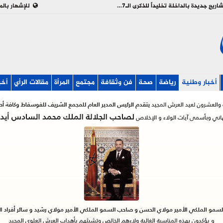
بالفيديو : تدشين وإطلاق مشاريع جديدة بالداخلة تخليداً للذكرى الـ27 لعيد العرش
للإشهار بالم
أخبار وطنية
رياضة
صحة
فن وثقافة
مجتمع
المرأة
مقالات الرأي
أخب