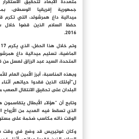
متعددة الأبعاد لتحقيق الاستقرار
جمهورية إفريقيا الوسطى، بمن
ميدالية داغ همرشولد، التي تكرم ق
حفظ السلام الذين قضوا خلال س
2016.
الماضية، تسليم ميدالية داغ همرشولد
المتحدة، السيد عبد الرزاق لعسل من قب
وبهذه المناسبة، أبرز الأمين العام لل
ل”أولئك الذين فقدوا حياتهم أثناء
البلدان على تحقيق الانتقال الصعب من
وتابع أن “هؤلاء الأبطال يتقاسمون 
الذي تسقط فيه العديد من الأرواح 
الوقت ذاته مكاسب ضخمة على مستوى 
وكان غوتيريس قد وضع في وقت سابق