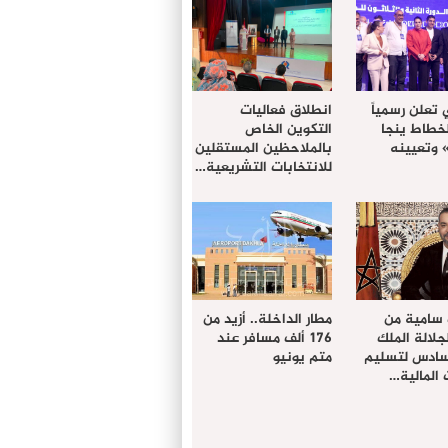
 تعلن رسمياً
انطلاق فعاليات
لخطاط ينجا
التكوين الخاص
» وتعيينه
بالملاحظين المستقلين
للانتخابات التشريعية…
 سامية من
مطار الداخلة.. أزيد من
لالة الملك
176 ألف مسافر عند
سادس لتسليم
متم يونيو
المالية…