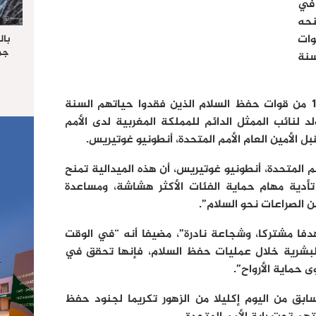
 في
حه
وات
بال
جما
نة
الرا
يستق
المس
وتم خلال هذا الحفل، الذي يكرم 117 من قوات حفظ السلام الذين فقدوا حياتهم السنة
“غ
 لنائب الممثل الدائم للمملكة المغربية لدى الأمم
ل الأمين العام الأمم المتحدة، أنطونيو غوتيريس.
أمم المتحدة، أنطونيو غوتيريس، أن هذه الميدالية تمنح
 تأدية مهام حماية الفئات الأكثر هشاشة، ومساعدة
 الصراعات نحو السلام”.
هدفا مشتركا، وشجاعة نادرة”، مضيفا أنه “في الوقت
البشرية خلال عمليات حفظ السلام، فإنها تحقق في
حماية الأرواح”.
 من اليوم إكليلا من الزهور تكريما لجنود حفظ