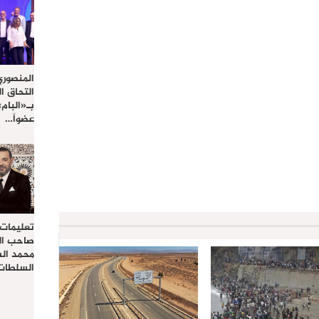
المنصوري
التحاق ا
بـ«البام
عضواً…
تعليمات
صاحب الج
محمد ال
السلطات 