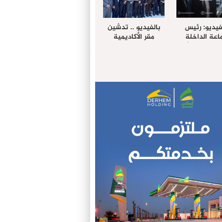
فيديو: رئيس
بالفيديو .. تدشين
عة الداخلة
مقر الأكاديمية
غب حرمة الله
الإفريقية لعلوم
بل وفد رفيع
الصحة بالداخلة
توى من مدينة
ريت نيك ”
الامريكية