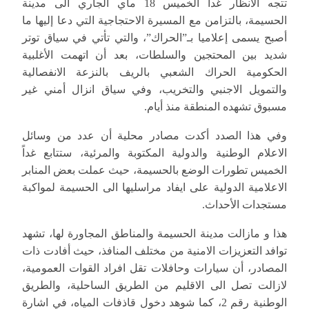
تتجه الأنظار غدا الخميس 18 ماي الجاري الى مدينة
الحسيمة، بالتزامن مع المسيرة الاحتجاجية التي دعا إليها ما
أصبح يسمى إعلاميا بـ”الحراك”، والتي تأتي في سياق توتر
شديد بين المحتجين والسلطات، بعد أن اتهمت الأغلبية
الحكومية الحراك الشعبي بالريف بالنزعة الانفصالية
والتمويل الاجنبي والتخريب، وفي سياق انزال أمني غير
مسبوق تشهده المنطقة منذ أيام.
وفي هذا الصدد أكدت مصادر محلية أن عدد من وسائل
الاعلام الوطنية والدولية المكتوبة والمرئية، ستتابع غداً
الخميس تطورات الوضع بالحسيمة، حيث عملت بعض المنابر
الاعلامية الدولية على ايفاد مراسليها الى الحسيمة لمواكبة
مستجدات الأحداث.
هذا و مازالت مدينة الحسيمة والمناطق المجاورة لها، تشهد
توافد التعزيزات الامنية من مختلف المنافذ، حيث أفادت ذات
المصادر، أن سيارات وحافلات تقل افراد القوات العمومية،
لازالت تصل الى الاقليم من الطريق الساحلية، والطريق
الوطنية رقم 2، كما شوهد دخول قاذفات المياه، في اشارة