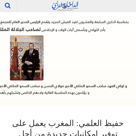
حفيظ العلمي: المغرب يعمل على
توفير إمكانيات جديدة من أجل