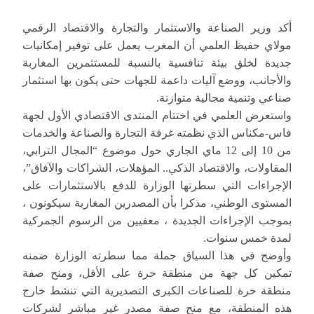
أكد وزير الصناعة والاستثمار والتجارة والاقتصاد الرقمي
مولاي حفيظ العلمي أن المغرب يعمل على توفير إمكانيات
جديدة لخلق بيئة تنافسية بالنسبة للمستثمرين المغاربة
والأجانب، ووضع آليات داعمة للجهات حتى يكون بها استثمار
صناعي وتنمية مجالية متوازنة.
واستعرض العلمي في اختتام المنتدى الاقتصادي الأول لجهة
فاس-مكناس الذي نظمته غرفة التجارة والصناعة والخدمات
من 10 إلى 12 ماي الجاري حول موضوع “المجال الترابي،
المقاولات، والاقتصاد الذكي.. المؤهلات، الشراكات والآفاق”،
الإجراءات التي سطرتها الوزارة للدفع بالاستثمارات على
المستوى الوطني، مذكرا بأن المصدرين المغاربة سيكونون ،
بموجب الإجراءات الجديدة ، معفيين من الرسوم الجمركية
لمدة خمس سنوات.
وأوضح في هذا السياق جملة مما سطرته الوزارة ضمنه
تمكين كل جهة من منطقة حرة على الأقل، ومنح صفة
منطقة حرة للصناعات الكبرى التصديرية التي تنشط خارج
هذه المنطقة، مع منح صفة مصدر غير مباشر لشركات