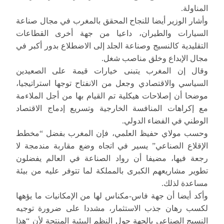
المناولة.
وأشار الوزير أيضا للنجاح المحقق بالمغرب في مجال صناعة
السيارات والطيران، داعيا من جهة أخرى القطاعات
التقليدية كالنسيج وصناعة الجلد إلى الاضطلاع بدور أكبر في
مجال الإبداع وخلق مناصب شغل.
وقال إن المغرب يتبنى خيارات قيمة على الصعيدين
السياسي والاقتصادي وجعل من الانفتاح توجها استراتيجيا،
موضحا أن إصلاحات هيكلية تم القيام بها من أجل الملاءمة
مع إكراهات المنافسة الخارجية وتسريع إدماج الاقتصاد
الوطني في الفضاء الدولي.
وحسب مولاي حفيظ العلمي، فإن المغرب بفضل “مخطط
الإقلاع الصناعي” يسير في اتجاه وضع مقاربة مندمجة لا
رجعة فيها، مضيفا أن رواد الصناعة في العالم يفضلون
تطوير مشاريعهم الكبرى بالمملكة لما تتوفر عليه من بيئة
مساعدة لذلك.
وأكد أيضا أن جهة فاس-مكناس لها من الإمكانيات ما يؤهها
لكسب رهان جذب الاستثمار، مشددا على ضرورة توجيه
النسيج الصناعي بالجهة حول النظم البيئية المنتجة لأن “هذا