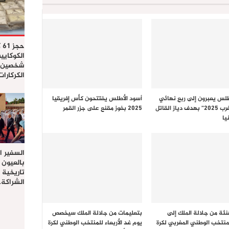
حج
الكوكايي
شخصين ب
الكركارا
طلس يعبرون إلى ربع نهائي
أسود الأطلس يفتتحون كأس إفريقيا
“كان المغرب 2025” بهدف دياز القاتل
2025 بفوز مقنع على جزر القمر
يا
السفير ا
بالعيون 
تاريخية
الشراكة
نئة من جلالة الملك إلى
بتعليمات من جلالة الملك سيخصص
لمنتخب الوطني المغربي لكرة
يوم غد الأربعاء للمنتخب الوطني لكرة