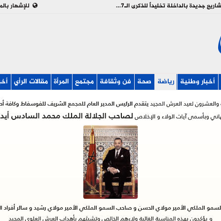
بالفيديو : تدشين وإطلاق مشاريع جديدة بالداخلة تخليداً للذكرى الـ27 لعيد العرش
للإشهار بالم
أخبار وطنية
رياضة
صحة
فن وثقافة
مجتمع
المرأة
مقالات الرأي
أخب