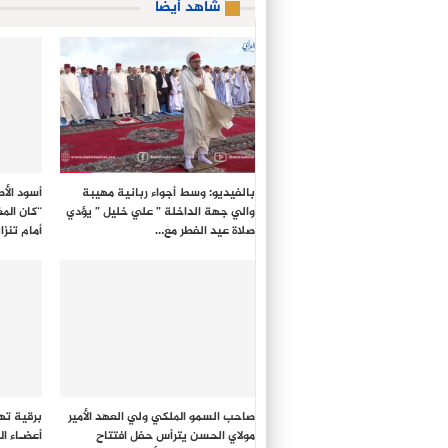
شاهد أيضا
بالفيديو: وسط أجواء ربانية مهيبة
أسود الأ
والي جهة الداخلة ” علي خليل ” يؤدي
صلاة عيد الفطر مع…
أمام تنزان
صاحب السمو الملكي ولي العهد الأمير
برقية ته
مولاي الحسن يترأس حفل افتتاح
أعضـاء ا