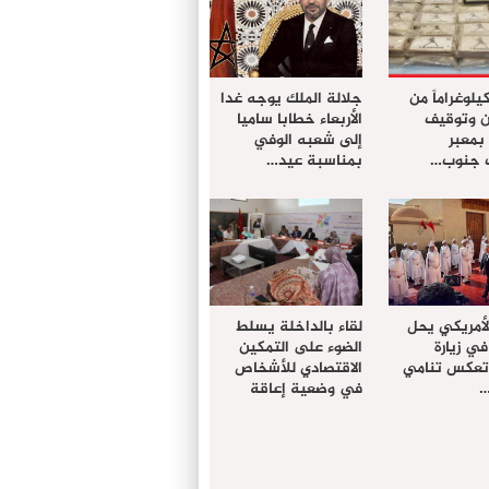
ز 61 كيلوغراماً من
جلالة الملك يوجه غدا
ن وتوقيف
الأربعاء خطابا ساميا
معبر
إلى شعبه الوفي
ت جنوب…
بمناسبة عيد…
لأمريكي يحل
لقاء بالداخلة يسلط
في زيارة
الضوء على التمكين
 تعكس تنامي
الاقتصادي للأشخاص
…
في وضعية إعاقة