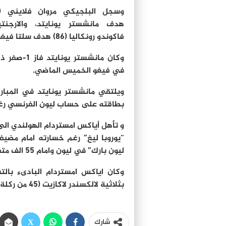
هدف مانشستر يونايتد، والارجنت
فاكوندو رونكاليا (86) هدف سلتا فيغو.
وكان مانشستر يونايتد فاز
في فيغو الخميس الماضي.
ويلتقي مانشستر يونايتد في المبارا
بطاقته على حساب ليون الفرنسي رغم خسارته امام
و تأهل أياكس امستردام الهولندي الى ا
ليون بارك” في ليون وامام 55 الف متفرج في اياب نصف النهائي.
بثلاثية لالكسندر لاكازيت (45 من ركلة جزاء و45+1) والجزائري رشيد غزال (81) اهداف ليون.
شارك