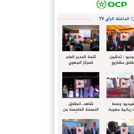
الداخلة الرأي TV
يديو : تدشين
كلمة المدير العام
لاق مشاريع
للمركز الجهوي
دة بالداخلة
للإستثمار خلال
تخليداً للذكرى الـ27
أشغال لإجتماع
عيد العرش
التقييمي للجنة
الجهوية الموحد
لإستثمار بجهة
الداخلة…
فيديو: وسط
شاهد..انطلاق
 ربانية مهيبة
النسخة الخامسة من
جهة الداخلة ”
مهرجان “الأمداح
خليل ” يؤدي
النبوية” المنظم من
 عيد الفطر مع
طرف مجلس جهة
وع المصلين
الداخلة وادي الذهب