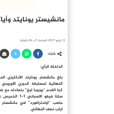
مانشيستر يونايتد وأيا
12 مايو 2017 الساعة 9 و 06 دقيقة
شارك
الداخلة الرأي:
بلغ مانشستر يونايتد الانكليزي المبا
النهائية لمسابقة الدوري الاوروبي
كرة القدم “يوروبا ليغ” بتعادله مع ض
سلتا فيغو الاسباني 1-1 ال
ملعب “اولدترافورد” في مانشستر
اياب نصف النهائي.