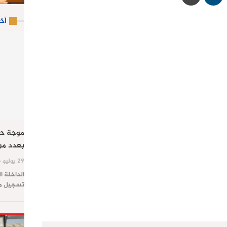
آخ
موجة حر
بعدد من
29 يوليو 2026
الداخلة ا
تسجيل موج