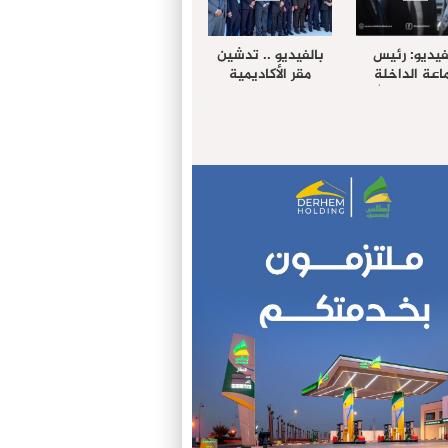
فيديو: رئيس
بالفيديو .. تدشين
عة الداخلة
مقر الأكاديمية
غب حرمة الله
الإفريقية لعلوم
بل وفد رفيع
الصحة بالداخلة
توى من مدينة
ريت نيك ”
الامريكية