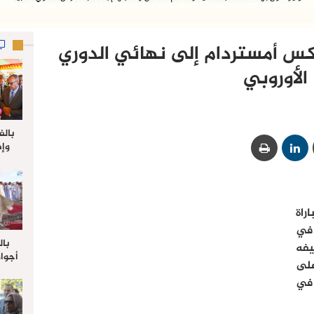
كس أمستردام إلى نهائي الدوري
الأوروبي
بالف
وإط
جدي
ل
راة
 في
بال
يفه
أجواء
خميس على
والي 
 في
علي 
صلاة
جم