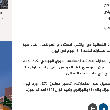
وسجل البلجيكي مروان فلايني (17)
يني
بال
جما
الرا
يستق
 1-صفر ذهابا
المس
“غ
ة النهائية مع اياكس امستردام الهولندي الذي حجز
ه 1-3 اليوم في ليون.
لمباراة النهائية لمسابقة الدوري الاوروبي لكرة القدم
“يوروبا ليغ” رغم خسارته امام مضيفه ليون الفرنسي 1-3 الخميس على ملعب “اولمبيك
وكان اياكس امستردام البادىء بالتسجيل عبر الدنماركي كاسبر دولبرغ (27)، ورد ليون