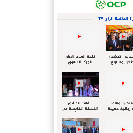
الداخلة الرأي TV
يديو : تدشين
كلمة المدير العام
لاق مشاريع
للمركز الجهوي
دة بالداخلة
للإستثمار خلال
تخليداً للذكرى الـ27
أشغال لإجتماع
عيد العرش
التقييمي للجنة
الجهوية الموحد
لإستثمار بجهة
الداخلة…
فيديو: وسط
شاهد..انطلاق
 ربانية مهيبة
النسخة الخامسة من
جهة الداخلة ”
مهرجان “الأمداح
خليل ” يؤدي
النبوية” المنظم من
 عيد الفطر مع
طرف مجلس جهة
وع المصلين
الداخلة وادي الذهب