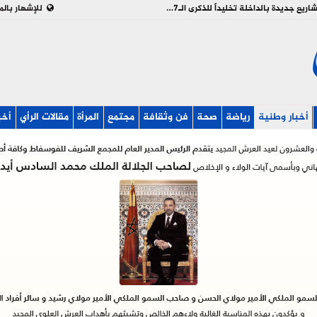
بالفيديو : تدشين وإطلاق مشاريع جديدة بالداخلة تخليداً للذكرى الـ27 لعيد العرش
للإشهار بالم
أخبار وطنية
رياضة
صحة
فن وثقافة
مجتمع
المرأة
مقالات الرأي
أخب