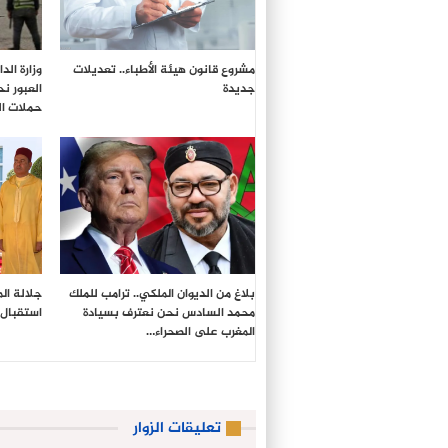
مشروع قانون هيئة الأطباء.. تعديلات
وزارة ال
جديدة
العبور ن
حملات ال
بلاغ من الديوان الملكي.. ترامب للملك
جلالة ال
محمد السادس نحن نعترف بسيادة
استقبال 
المغرب على الصحراء…
تعليقات الزوار