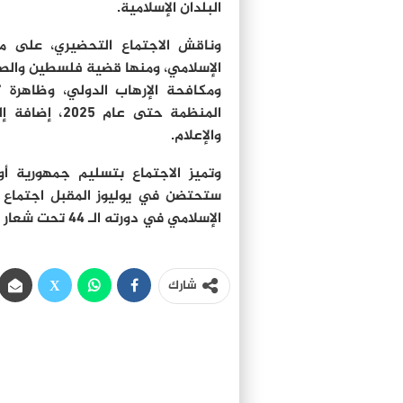
البلدان الإسلامية.
وناقش الاجتماع التحضيري، على مدى
الإسلامي، ومنها قضية فلسطين والصراع
ومكافحة الإرهاب الدولي، وظاهرة “ا
المنظمة حتى ع
والإعلام.
وتميز الاجتماع بتسليم جمهورية أو
ستحتضن في يوليوز المقبل اجتماع م
الإسلامي في دورته الـ 44 تحت شعار “الشباب والسلم والتنمية في عالم متضامن”.
شارك