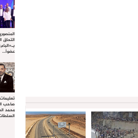
المنصوري
التحاق ا
بـ«البام
عضواً…
تعليمات
صاحب الج
محمد ال
السلطات 