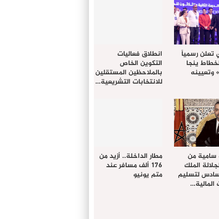
 تعلن رسمياً
انطلاق فعاليات
لخطاط ينجا
التكوين الخاص
» وتعيينه
بالملاحظين المستقلين
للانتخابات التشريعية…
 سامية من
مطار الداخلة.. أزيد من
لالة الملك
176 ألف مسافر عند
سادس لتسليم
متم يونيو
المالية…