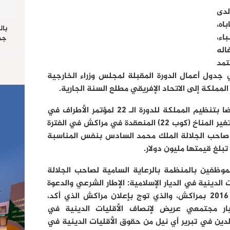
لدى
اه،
بال
اء،
جما
الرا
اله
يستق
تمد
المس
جدول أعمال الدورة المقبلة لمجلس وزراء الخارجية
“غ
المملكة إلى الاتحاد الإفريقي مطلع السنة الجارية.
وأضاف المتحدث أن الاجتماع أشاد أيضا بتنظيم المملكة للدورة الـ 22 لمؤتمر الأطراف في
اتفاقية الأمم المتحدة الإطارية بشأن تغير المناخ (كوب 22) المنعقدة في مراكش في الفترة
ي، وإطلاق صاحب الجلالة الملك محمد السادس بنفس المناسبة
 تبلغ قيمتها مليون دولار.
موظفين بالمنظمة بالرعاية السامية لصاحب الجلالة
الدينية في الديار الإسلامية: الإطار الشرعي والدعوة
إلى المبادرة” المنعقد في 27 يناير 2016 بمراكش، والذي توج بإعلان مراكش الذي أكد،
ر مجتمعي عريض لإنصاف الأقليات الدينية في
ين في تبرير أي نيل من حقوق الأقليات الدينية في