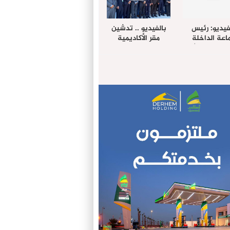
فيديو: رئيس
بالفيديو .. تدشين
عة الداخلة
مقر الأكاديمية
غب حرمة الله
الإفريقية لعلوم
بل وفد رفيع
الصحة بالداخلة
توى من مدينة
ريت نيك ”
الامريكية