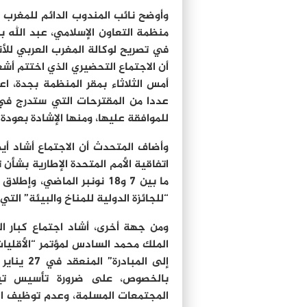
وأوضح نائب المندوب الدائم للمغرب 
منظمة التعاون الإسلامي، عبد الله باب
في تصريح لوكالة المغرب العربي للأنب
أن الاجتماع التحضيري الذي اختتم أشغ
أمس الثلاثاء بمقر المنظمة بجدة، اع
عددا من المقترحات التي ستدرج في 
للموافقة عليها، ومنها الإشادة بعودة 
ما بين 7 و18 نونبر الماض
“للجائزة الدولية للمناخ والبيئة” التي
ومن جهة أخرى، أشاد اجتماع كبار ال
الملك محمد السادس لمؤتمر “الأقليات 
بالخصوص، على ضرورة تأسيس تيا
المجتمعات المسلمة، وعدم توظيف الد