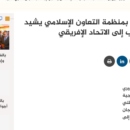
 بمنظمة التعاون الإسلامي يشيد
 إلى الاتحاد الإفريقي
بالف
وإط
جدي
ل
يري
ارجية
بال
تي
أجواء
جان
والي 
إلى
علي 
صلاة
جم