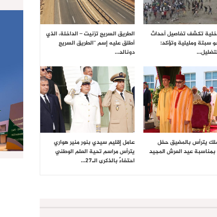
داخلية تكشف تفاصيل أحداث
الطريق السريع تزنيت – الداخلة، الذي
حو سبتة ومليلية وتؤكد:
أطلق عليه إسم “الطريق السريع
تضليل…
دونالد…
ملك يترأس بالمضيق حفل
عامل إقليم سيدي بنور منير هواري
بمناسبة عيد العرش المجيد
يترأس مراسم تحية العلم الوطني
احتفاءً بالذكرى الـ27…