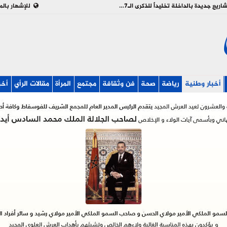
بالفيديو : تدشين وإطلاق مشاريع جديدة بالداخلة تخليداً للذكرى الـ27 لعيد العرش
للإشهار بالم
أخبار وطنية
رياضة
صحة
فن وثقافة
مجتمع
المرأة
مقالات الرأي
أخب