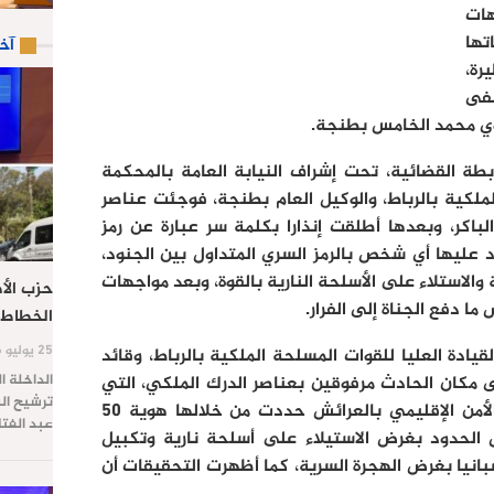
ات
تها
آخ
رة،
شفى
ي محمد الخامس بطنجة.
طة القضائية، تحت إشراف النيابة العامة بالمحكمة
ملكية بالرباط، والوكيل العام بطنجة، فوجئت عناصر
اكر، وبعدها أطلقت إنذارا بكلمة سر عبارة عن رمز
 عليها أي شخص بالرمز السري المتداول بين الجنود،
والاستلاء على الأسلحة النارية بالقوة، وبعد مواجهات
حزب الأص
ا دفع الجناة إلى الفرار.
الخطاط 
25 يوليو 2026
يادة العليا للقوات المسلحة الملكية بالرباط، وقائد
الداخلة ا
ى مكان الحادث مرفوقين بعناصر الدرك الملكي، التي
ترشيح الس
باشرت أبحاثا جنائية بالتنسيق مع الأمن الإقليمي بالعرائش حددت من خلالها هوية 50
عبد الفت
لحدود بغرض الاستيلاء على أسلحة نارية وتكبيل
سبانيا بغرض الهجرة السرية، كما أظهرت التحقيقات أن