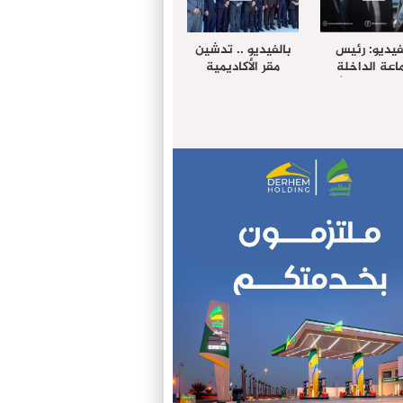
فيديو: رئيس
بالفيديو .. تدشين
عة الداخلة
مقر الأكاديمية
غب حرمة الله
الإفريقية لعلوم
بل وفد رفيع
الصحة بالداخلة
توى من مدينة
ريت نيك ”
الامريكية