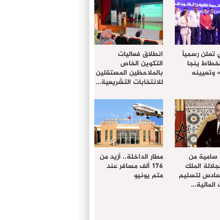
 تعلن رسمياً
انطلاق فعاليات
لخطاط ينجا
التكوين الخاص
» وتعيينه
بالملاحظين المستقلين
للانتخابات التشريعية…
 سامية من
مطار الداخلة.. أزيد من
لالة الملك
176 ألف مسافر عند
سادس لتسليم
متم يونيو
المالية…