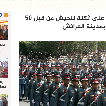
خطير..محاولة السطو على ثكنة للجيش من قبل 50
مدينة العرائش
بالف
وإط
جدي
ل
بال
أجواء
والي 
علي 
صلاة
جم