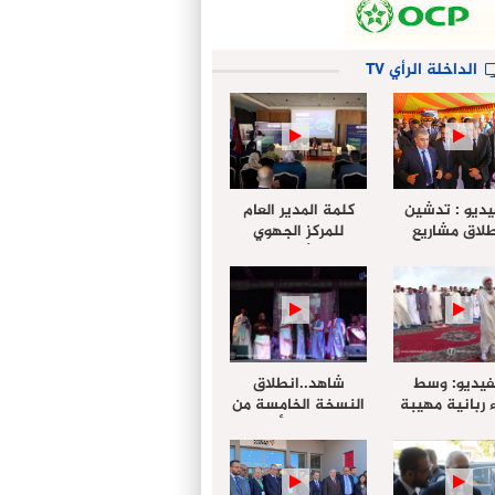
الداخلة الرأي TV
يديو : تدشين
كلمة المدير العام
لاق مشاريع
للمركز الجهوي
دة بالداخلة
للإستثمار خلال
تخليداً للذكرى الـ27
أشغال لإجتماع
عيد العرش
التقييمي للجنة
الجهوية الموحد
لإستثمار بجهة
الداخلة…
فيديو: وسط
شاهد..انطلاق
 ربانية مهيبة
النسخة الخامسة من
جهة الداخلة ”
مهرجان “الأمداح
خليل ” يؤدي
النبوية” المنظم من
 عيد الفطر مع
طرف مجلس جهة
وع المصلين
الداخلة وادي الذهب