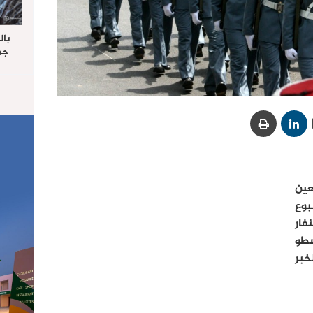
بال
جما
الرا
يستق
المس
“غ
عين
بوع
فار
سطو
خبر