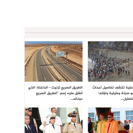
داخلية تكشف تفاصيل أحداث
الطريق السريع تزنيت – الداخلة، الذي
حو سبتة ومليلية وتؤكد:
أطلق عليه إسم “الطريق السريع
تضليل…
دونالد…