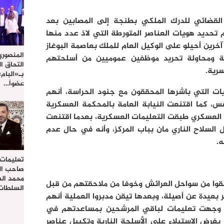
القضائي للدرك الملكي بطنجة إلى المصابين بعد
 تحديد هويات العناصر المتورطة التي لاذ عدد منها
آخرين أحيلو على الوكيل العام للملك بعاصمة البوغاز
المنصوري
ة ومحاولة تحريد موظفين عموميين من أسلحتهم
التحاق ا
رية.
بـ«البام
عضواً…
يات التي باشرها المحققون مع جنود الحراسة، أنهم
، كما اقتنعت النيابة العامة بالمحكمة العسكرية
م العسكري طبقت التعليمات العسكرية، بعدما اقتنعت
 السلاح الناري مان بباب المركز، وأنه في حال عدم
.
تعليمات
صاحب الج
محمد ال
لقوا من سواحل العرائش وخوفا من ملاحقتهم من قبل
السلطات 
بعيدة عن أصيلة، وبعدها تيقن مدبروا العملية أنهم
 وجهت تعليمات لباقي المرشحين بمساعدتهم في
بغرض الاستيلاء على الأسلحة النارية وتكبيل عناصر