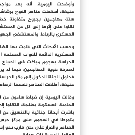
وأوضحت اليومية، أنه بعد مواجه
عنيفة، أسقطت عناصر الفوج برشاشا
ستة مهاجمين بجروح متفاوتة خطي
نقلوا على إثرها إلى كل من المست
العسكري بالرباط، والمستشفى الجهو
وحسب الأبحاث التي قامت بها الضاب
العسكرية الدائمة للقوات المسلحة ال
الحراسة بهجوم مباغت في الصباح الب
لمعرفة هوية المهاجمين، فيما لم يرد
فحاول الجناة الدخول إلى مقر الحراسة 
عنيفة، أطلقت العناصر نفسها الرصاص م
وقالت اليومية إن ضباط سامون من الق
الحامية العسكرية بطنجة، انتقلوا إل
متورطا في الهجوم على مركز حرس ا
العناصر والفرار على متن قارب نحو إ