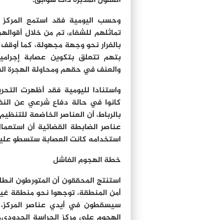
العقول المدبرة ذات سوابق.
وحسب اليومية فقد استمع المركز 
تماثلهم للشفاء، تم من خلال أقوالهم
بالفرار نحو وجهة مجهولة، كما أوقف 
بتهم تتعلق بتكوين عصابة إجرامي
والعنف في حقهم ومحاولة الهجرة الس
واستنادا لليومية فقد أظهرت التحر
كانوا في حالة دفاع شرعي عن النفس
بالرباط، أن العناصر الخاضعة للتنظي
عناصر الضابطة القضائية أن استعمال
استخدامه كانت العصابة ستسطو عليه
خطة الهجوم الفاشل
استنتج المحققون أن المتورطون انط
أمن المنطقة، توجهوا نحو منطقة غير 
سيسقطون في أيدي عناصر المركز،
الهجوم على مركز الحراسة الحدودي، 