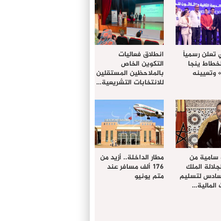
 تعلن رسمياً
انطلاق فعاليات
لخطاط ينجا
التكوين الخاص
» وتعيينه
بالملاحظين المستقلين
للانتخابات التشريعية…
 سامية من
مطار الداخلة.. أزيد من
لالة الملك
176 ألف مسافر عند
سادس لتسليم
متم يونيو
المالية…