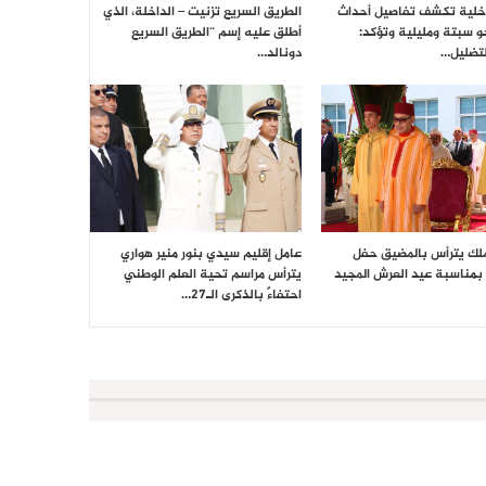
داخلية تكشف تفاصيل أحداث
الطريق السريع تزنيت – الداخلة، الذي
حو سبتة ومليلية وتؤكد:
أطلق عليه إسم “الطريق السريع
تضليل…
دونالد…
ملك يترأس بالمضيق حفل
عامل إقليم سيدي بنور منير هواري
بمناسبة عيد العرش المجيد
يترأس مراسم تحية العلم الوطني
احتفاءً بالذكرى الـ27…