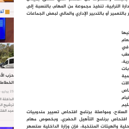
دارة الترابية، تنفيذ مجموعة من المهام، بالنسبة إلى
آخ
بالتعمير أو بالتدبير الإداري والمالي لبعض الجماعات
ها
عام
 في
طب
ية،
ات
حزب الأص
مية
الخطاط 
ات
حاص
25 يوليو 2026
يام
الداخلة ا
ليم
ترشيح الس
عبد الفت
السلاح، ومواصلة برنامج افتحاص تسيير مندوبيات
 افتحاص برنامج التأهيل الحضري. وبخصوص مهام
لية والهيئات المنتخبة، فإن وزارة الداخلية ستسهر