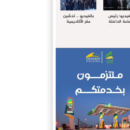
فيديو: رئيس
بالفيديو .. تدشين
عة الداخلة
مقر الأكاديمية
غب حرمة الله
الإفريقية لعلوم
بل وفد رفيع
الصحة بالداخلة
توى من مدينة
ريت نيك ”
الامريكية