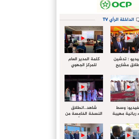
الداخلة الرأي TV
يديو : تدشين
كلمة المدير العام
لاق مشاريع
للمركز الجهوي
دة بالداخلة
للإستثمار خلال
تخليداً للذكرى الـ27
أشغال لإجتماع
عيد العرش
التقييمي للجنة
الجهوية الموحد
لإستثمار بجهة
الداخلة…
فيديو: وسط
شاهد..انطلاق
 ربانية مهيبة
النسخة الخامسة من
جهة الداخلة ”
مهرجان “الأمداح
خليل ” يؤدي
النبوية” المنظم من
 عيد الفطر مع
طرف مجلس جهة
وع المصلين
الداخلة وادي الذهب