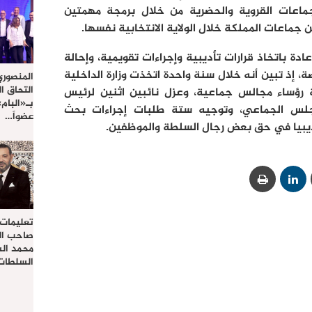
اعات القروية والحضرية من خلال برمجة مهمتين
جماعات المملكة خلال الولاية الانتخابية نفسها.
 باتخاذ قرارات تأديبية وإجراءات تقويمية، وإحالة
 إذ تبين أنه خلال سنة واحدة اتخذت وزارة الداخلية
المنصوري
التحاق ا
زل خمسة رؤساء مجالس جماعية، وعزل نائبين اثنين لرئيس
بـ«البام
س الجماعي، وتوجيه ستة طلبات إجراءات بحث
عضواً…
تعليمات
صاحب الج
محمد ال
السلطات 