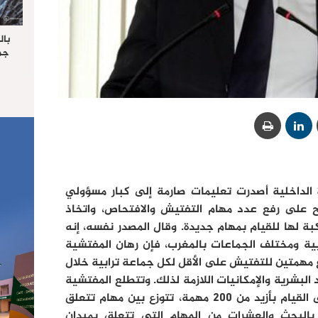
بال
جما
الرا
يستق
المس
“غ
ة الداخلية أصدرت تعليمات صارمة إلى كبار مسؤولي
 تلح على رفع عدد مهام التفتيش والافتحاص، واتخاذ
كبة لها للقيام بمهام جديدة. وقال المصدر نفسه، إنه
بية ومختلف الجماعات بالمغرب، فإن رهان المفتشية
لوغ مهمتين للتفتيش على الأقل لكل جماعة ترابية خلال
رد البشرية والإمكانيات اللازمة لذلك. وتتطلع المفتشية
من خلال برنامجها للسنة الجارية إلى القيام بأزيد من 200 مهمة، تتوزع بين مهام تتعلق
بالبحث والعشرات من المهام التي تتعلق بميدان