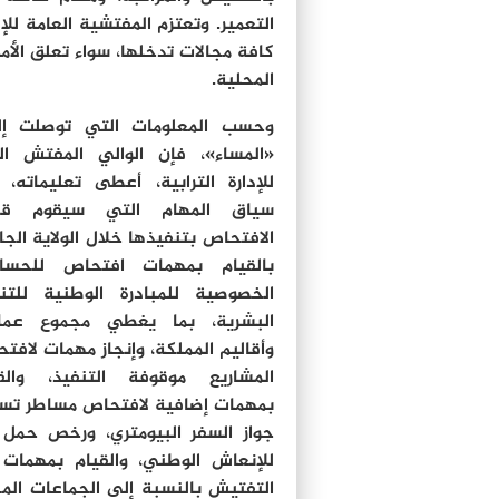
التعمير. وتعتزم المفتشية العامة للإ
كافة مجالات تدخلها، سواء تعلق الأمر 
المحلية.
وحسب المعلومات التي توصلت إلي
«المساء»، فإن الوالي المفتش ال
للإدارة الترابية، أعطى تعليماته،
سياق المهام التي سيقوم ق
الافتحاص بتنفيذها خلال الولاية الجار
بالقيام بمهمات افتحاص للحساب
الخصوصية للمبادرة الوطنية للتن
البشرية، بما يغطي مجموع عمال
وأقاليم المملكة، وإنجاز مهمات لافت
المشاريع موقوفة التنفيذ، والق
بمهمات إضافية لافتحاص مساطر تس
جواز السفر البيومتري، ورخص حمل 
للإنعاش الوطني، والقيام بمهمات
التفتيش بالنسبة إلى الجماعات المح