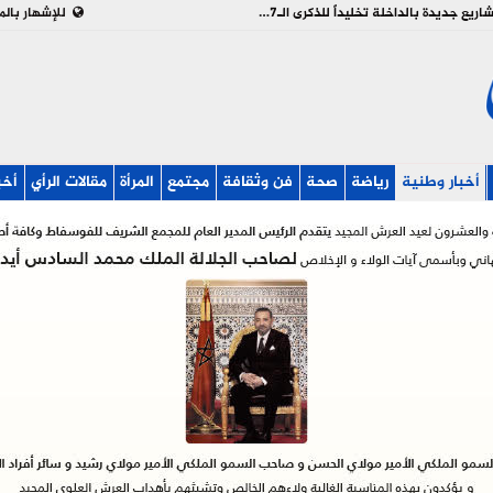
بالفيديو : تدشين وإطلاق مشاريع جديدة بالداخلة تخليداً للذكرى الـ27 لعيد العرش
للإشهار بالم
أخبار وطنية
رياضة
صحة
فن وثقافة
مجتمع
المرأة
مقالات الرأي
أخب