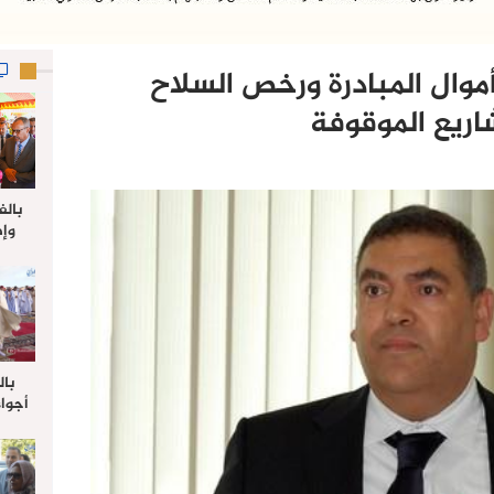
وال المبادرة ورخص السلاح
اريع الموقوفة‎
بالف
وإط
جدي
ل
بال
أجواء
والي 
علي 
صلاة
جم