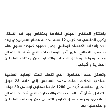
بافتتاح الملتقى الدولي للفلاحة بمكناس يوم غد الثلاثاء،
يكون الملتقى قد كرس 12 سنة لخدمة قطاع استراتيجي يعد
أحد رافعات الاقتصاد الوطني، وعزز حضوره كموعد سنوي هام
يخصص للاطلاع على آخر المستجدات التي شهدها القطاع
محليا ودوليا، وتبادل الخبرات والتجارب بين مختلف الفاعلين
المغاربة والأجانب.
وتشكل هذه التظاهرة، التي تنظم تحت الرعاية السامية
لصاحب الجلالة الملك محمد السادس إلى غاية 23 أبريل
الجاري، مناسبة لأزيد من 1200 عارضا يمثلون أزيد من 60 دولة،
للتبادل بشأن آخر المستجدات والابتكارات التي شهدها القطاع
الفلاحي، ودراسة سبل تطوير التعاون بين مختلف الفاعلين
والمتدخلين به.