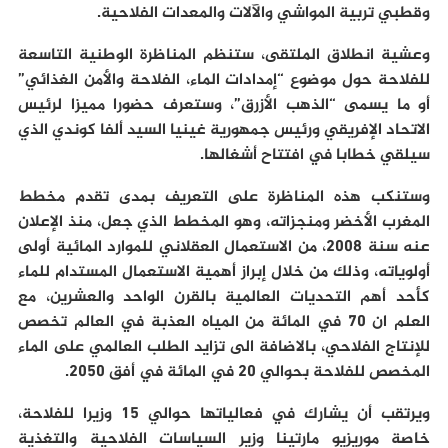
وقطبي تربية المواشي والآلات والمعدات الفلاحية.
وعشية انطلاق الملتقى، ستنظم المناظرة الوطنية التاسعة
للفلاحة حول موضوع “إمدادات الماء، الفلاحة والأمن الغذائي”
أو ما يسمى “الذهب الأزرق”، وستعرف حضورا مميزا لرئيس
الاتحاد الإفريقي ورئيس جمهورية غينيا السيد ألفا كوندي الذي
سيلقي خطابا في افتتاح أشغالها.
وستنكب هذه المناظرة على التعريف بمدى تقدم مخطط
المغرب الأخضر ومنجزاته، وهو المخطط الذي جعل، منذ الإعلان
عنه سنة 2008، من الاستعمال العقلاني للموارد المائية أولى
أولوياته، وذلك من خلال إبراز أهمية الاستعمال المستدام للماء
كأحد أهم التحديات العالمية بالقرن الواحد والعشرين، مع
العلم ان 70 في المائة من المياه العذبة في العالم تخصص
للإنتاج الفلاحي، بالاضافة الى تزايد الطلب العالمي على الماء
المخصص للفلاحة بحوالي 20 في المائة في أفق 2050.
ويرتقب أن يشارك في فعالياتها حوالي 15 وزيرا للفلاحة،
خاصة موريزيو مارتينا وزير السياسات الفلاحية والتغذية