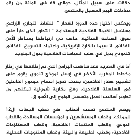
حققت على سبيل المثال، حوالي 65 في المائة من رقم
معاملات البيع المسجل بالملتقى.
ويعكس اختيار هذه الدورة لشعار ” النشاط التجاري الزراعي
وسلاسل القيمة الفلاحية المستدامة ” التطور الذي طرأ على
سوق الصناعة الغذائية، خاصة في ارتباطها بمخاطر الأمن
الغذائي لا سيما بالقارة الإفريقية، واعتماد التسويق الغذائي
كنموذج بديل في صلب السياسات الفلاحية بدول الجنوب.
أما في المغرب، فقد ساهمت البرامج التي تم إطلاقها في إطار
مخطط المغرب الأخضر في إرساء نموذج تنموي يقوم على
تشجيع صغار الفلاحين، بهدف تعزيز اندماج مجموع الفاعلين
في السلسلة الفلاحية، وفق مقاربة شمولية تمكنهم من
تطوير أساليب العمل وتسهيل الولوج إلى الأسواق.
ويضم الملتقى تسعة أقطاب، هي قطب الجهات ال12
للمملكة، وقطب المستشهرين والمؤسسات المساندة، والقطب
الدولي، وقطب المنتجات الفلاحية، وقطب المستلزمات
الفلاحية، وقطب الطبيعة والبيئة، وقطب المنتوجات المحلية،