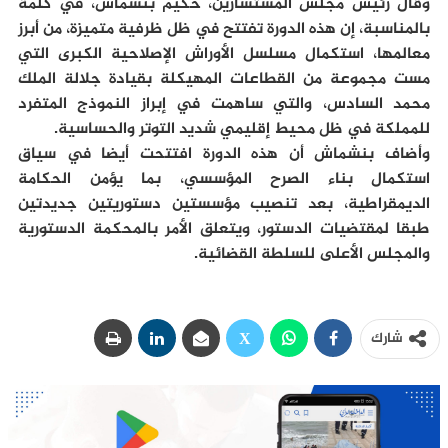
وقال رئيس مجلس المستشارين، حكيم بنشماش، في كلمة
بالمناسبة، إن هذه الدورة تفتتح في ظل ظرفية متميزة، من أبرز
معالمها، استكمال مسلسل الأوراش الإصلاحية الكبرى التي
مست مجموعة من القطاعات المهيكلة بقيادة جلالة الملك
محمد السادس، والتي ساهمت في إبراز النموذج المتفرد
للمملكة في ظل محيط إقليمي شديد التوتر والحساسية.
وأضاف بنشماش أن هذه الدورة افتتحت أيضا في سياق
استكمال بناء الصرح المؤسسي، بما يؤمن الحكامة
الديمقراطية، بعد تنصيب مؤسستين دستوريتين جديدتين
طبقا لمقتضيات الدستور، ويتعلق الأمر بالمحكمة الدستورية
والمجلس الأعلى للسلطة القضائية.
شارك