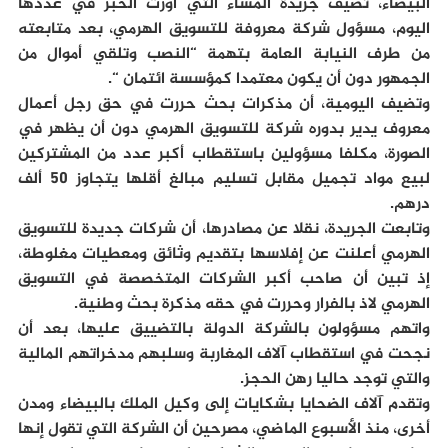
البيضاء، تضيف جريدة المساء التي أورت الخبر في عددها
اليوم، مسؤول شركة معروفة للتسويق الهرمي، بعد متابعته
من طرف النيابة العامة بتهمة “النصب وتلقي أموال من
الجمهور دون أن يكون معتمدا كمؤسسة ائتمان “.
وتضيف اليومية، أن مذكرات بحث حررت في حق رجل أعمال
معروف يدير بدوره شركة للتسويق الهرمي دون أن يظهر في
الصورة، مكلفا مسؤولين باستقطاب أكبر عدد من المشتركين
لبيع مواد تجميل مقابل تسليم مبالغ أقلها يتجاوز 50 ألف
درهم.
وتابعت الجريدة، نقلا عن مصادرها، أن شركات جديدة للتسويق
الهرمي أعلنت عن إفلاسها بتقديم وثائق ومعطيات مغلوطة،
إذ تبين أن صاحب أكبر الشركات المتخصصة في التسويق
الهرمي لاذ بالفرار وحررت في حقه مذكرة بحث وطنية.
واتهم مسؤولون بالشركة الدولة بالتضييق عليها، بعد أن
نجحت في استقطاب آلاف المغاربة وسلبهم مدخراتهم المالية
والتي توجد حاليا رهن الحجز.
وتقدم آلاف الضحايا بشكايات إلى وكيل الملك بالبيضاء ومدن
أخرى، منذ الأسبوع الماضي، مصرحين أن الشركة التي تقول إنها