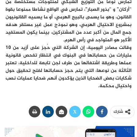
تمارس نوعا من التوزيع الشبكي لمنتوجات مستخلصة من
“أركان” و “بذور الصبار”، تمارس في الواقع نشاطا ممنوعا بقوة
القانون، وهو ما يسمى بالبيع الهرمي، أو ما يسميه القانونيون
بمشروع الاحتيال الهرمي، وهو نموذج عمل غير مستقر هدفه
جمع المال من أكبر عدد من المشتركين، بينما يكون المستفيد
الأكبر هو المتواجد في رأس الهرم.
وقالت مصادر اليومية، إن الشركة التي حُجز على أزيد من 10
مليارات من حساباتها في البنوك في انتظار تفحص قانونية
عملها وطريقة اشتغالها من طرف لجن تابعة للداخلية، تعتبر
الثالثة من نوعها، التي يتم حجز حساباتها لفتح تحقيق حول
شكايات بعض الضحايا الذين يؤكدون أنهم ضحايا عمليات نصب
واحتيال محكمة.
شارك