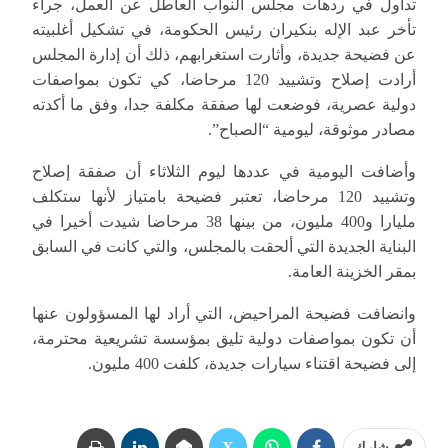
تداول في ردهات مجلس النواب العاطل عن العمل، جراء
تأخر عبد الإله بنكيران رئيس الحكومة، في تشكيل أغلبيته
عن فضيحة جديدة، وأثارت استغرابهم، ذلك أن إدارة المجلس
أرادت إصلاح وتشييد 120 مرحاضا، كي تكون بمواصفات
دولية عصرية، فوضعت لها صفقة مكلفة جدا، وفق ما أكدته
مصادر موثوقة، ليومية “الصباح”.
وأضافت اليومية في عددها ليوم الثلاثاء أن صفقة إصلاح
وتشييد 120 مرحاضا، تعتبر فضيحة بامتياز لأنها ستكلف
مليارا و400 مليون، من بينها 38 مرحاضا شيدت أخيرا في
البناية الجديدة التي ألحقت بالمجلس، والتي كانت في السابق
بمقر الخزينة العامة.
وانضافت فضيحة المراحيض، التي أراد لها المسؤولون عنها
أن تكون بمواصفات دولية تليق بمؤسسة تشريعية محترمة،
إلى فضيحة اقتناء سيارات جديدة، كلفت 400 مليون.
شارك