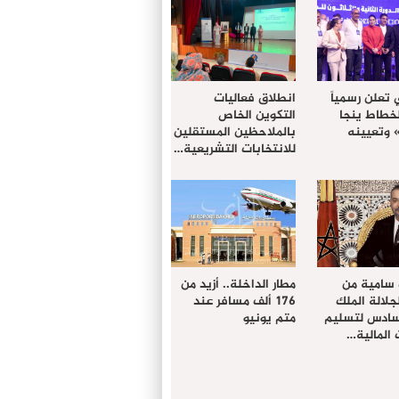
 تعلن رسمياً
انطلاق فعاليات
لخطاط ينجا
التكوين الخاص
» وتعيينه
بالملاحظين المستقلين
للانتخابات التشريعية…
 سامية من
مطار الداخلة.. أزيد من
لالة الملك
176 ألف مسافر عند
سادس لتسليم
متم يونيو
المالية…