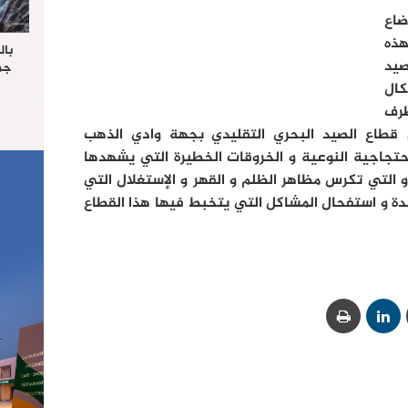
اع
هذه
بال
يد
جما
الرا
ال
يستق
طرف
المس
 قطاع الصيد البحري التقليدي بجهة وادي الذهب
“غ
حتجاجية النوعية و الخروقات الخطيرة التي يشهدها
 التي تكرس مظاهر الظلم و القهر و الإستغلال التي
دة و استفحال المشاكل التي يتخبط فيها هذا القطاع