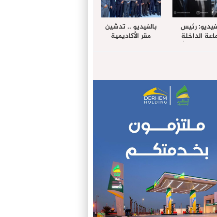
فيديو: رئيس
بالفيديو .. تدشين
عة الداخلة
مقر الأكاديمية
غب حرمة الله
الإفريقية لعلوم
بل وفد رفيع
الصحة بالداخلة
توى من مدينة
ريت نيك ”
الامريكية