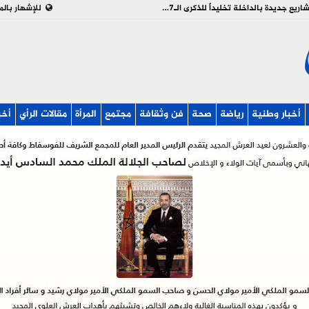
بالفيديو : تدشين وإطلاق مشاريع جديدة بالداخلة تخليداً للذكرى الـ27 لعيد العرش
للإشهار بالم
أخبار وطنية
رياضة
صحة
فن وثقافة
مجتمع
المرأة
مقالات الرأي
أخب