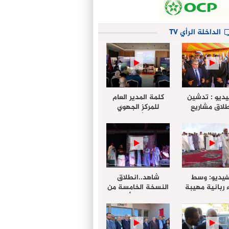
الداخلة الرأي TV
يديو : تدشين
كلمة المدير العام
لاق مشاريع
للمركز الجهوي
دة بالداخلة
للإستثمار خلال
تخليداً للذكرى الـ27
أشغال لإجتماع
عيد العرش
التقييمي للجنة
الجهوية الموحد
لإستثمار بجهة
الداخلة…
فيديو: وسط
شاهد..انطلاق
 ربانية مهيبة
النسخة الخامسة من
جهة الداخلة ”
مهرجان “الأمداح
خليل ” يؤدي
النبوية” المنظم من
 عيد الفطر مع
طرف مجلس جهة
وع المصلين
الداخلة وادي الذهب