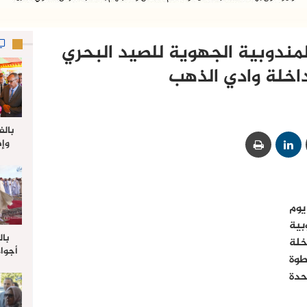
مندوبية الجهوية للصيد البحري
اخلة وادي الذهب
بالف
وإط
جدي
ل
وم
مندوبية
بال
خلة
أجواء
طوة
والي 
دة
علي 
صلاة
جم