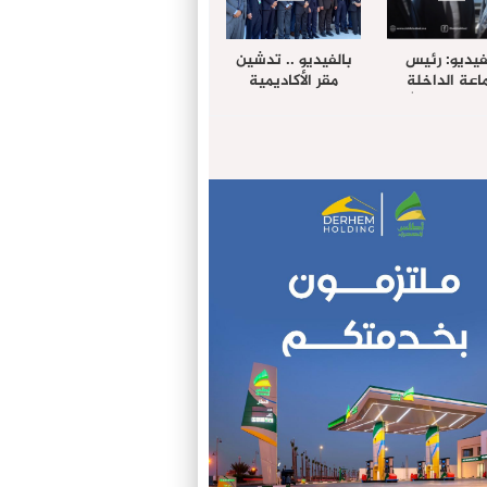
فيديو: رئيس
بالفيديو .. تدشين
عة الداخلة
مقر الأكاديمية
غب حرمة الله
الإفريقية لعلوم
بل وفد رفيع
الصحة بالداخلة
توى من مدينة
ريت نيك ”
الامريكية