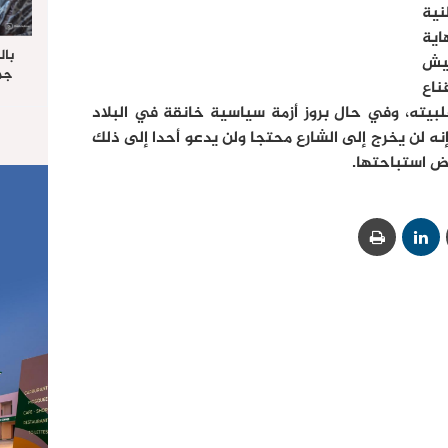
نية
ية
بال
عيش
جما
اع
الرا
غلبيته، وفي حال بروز أزمة سياسية خانقة في البلاد
يستق
المس
ه لن يخرج إلى الشارع محتجا ولن يدعو أحدا إلى ذلك
“غ
عض استباحتها.