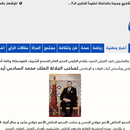
بالفيديو : تدشين وإطلاق مشاريع جديدة بالداخلة تخليداً للذكرى الـ27 لعيد العرش
للإشهار بالم
أخبار وطنية
رياضة
صحة
فن وثقافة
مجتمع
المرأة
مقالات الرأي
أخب