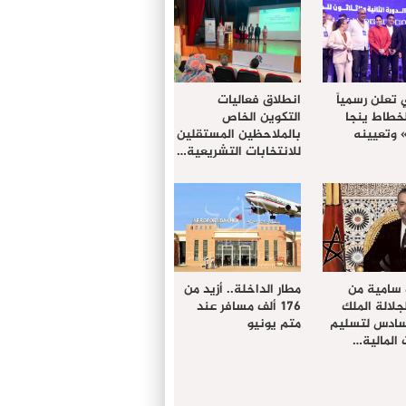
 تعلن رسمياً
انطلاق فعاليات
لخطاط ينجا
التكوين الخاص
» وتعيينه
بالملاحظين المستقلين
للانتخابات التشريعية…
 سامية من
مطار الداخلة.. أزيد من
لالة الملك
176 ألف مسافر عند
سادس لتسليم
متم يونيو
المالية…