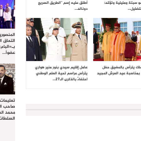
حو سبتة ومليلية وتؤكد:
أطلق عليه إسم “الطريق السريع
تضليل…
دونالد…
المنصوري
التحاق ا
بـ«البام
عضواً…
ملك يترأس بالمضيق حفل
عامل إقليم سيدي بنور منير هواري
بمناسبة عيد العرش المجيد
يترأس مراسم تحية العلم الوطني
احتفاءً بالذكرى الـ27…
تعليمات
صاحب الج
محمد ال
السلطات 