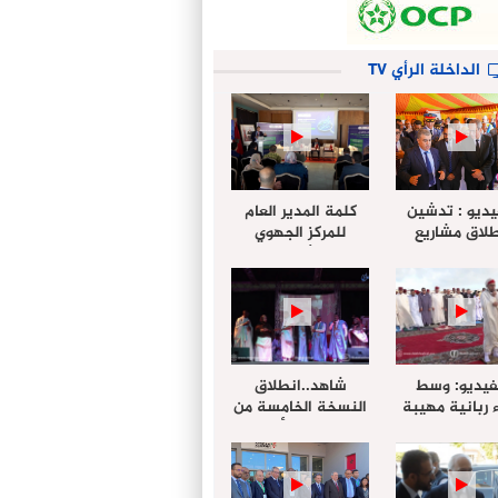
الداخلة الرأي TV
يديو : تدشين
كلمة المدير العام
لاق مشاريع
للمركز الجهوي
دة بالداخلة
للإستثمار خلال
تخليداً للذكرى الـ27
أشغال لإجتماع
عيد العرش
التقييمي للجنة
الجهوية الموحد
لإستثمار بجهة
الداخلة…
فيديو: وسط
شاهد..انطلاق
 ربانية مهيبة
النسخة الخامسة من
جهة الداخلة ”
مهرجان “الأمداح
خليل ” يؤدي
النبوية” المنظم من
 عيد الفطر مع
طرف مجلس جهة
وع المصلين
الداخلة وادي الذهب