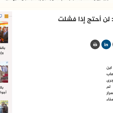
: لن أحتج إذا فشلت
بالف
وإط
جدي
ل
ابن
عاب
جرى
 لم
بال
أجواء
ار
والي 
ناء
علي 
صلاة
جم