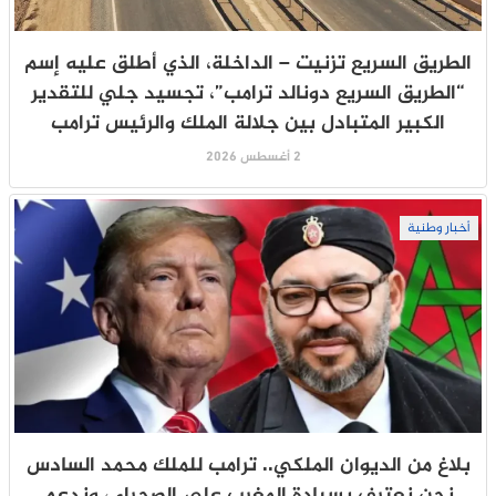
الطريق السريع تزنيت – الداخلة، الذي أطلق عليه إسم
“الطريق السريع دونالد ترامب”، تجسيد جلي للتقدير
الكبير المتبادل بين جلالة الملك والرئيس ترامب
2 أغسطس 2026
أخبار وطنية
بلاغ من الديوان الملكي.. ترامب للملك محمد السادس
نحن نعترف بسيادة المغرب على الصحراء ، وندعم