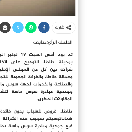
شارك
الداخلة الرأي:متابعة
تم يوم أمس السبت 19 نونب
بمدينة طاطا، التوقيع على اتفا
شراكة بين كل من المجلس الإقلي
وعمالة طاطا، والغرفة الجهوية للتجا
والصناعة والخدمات لجهة سوس ما
وجمعية مبادرة سوس ماسة لتشج
المقاولات الصغرى.
طاطا.. قروض للشباب بدون فائدة 
ضماناتوسيتم بموجب هذه الشراكة 
فرع جمعية مبادرة سوس ماسة بطا