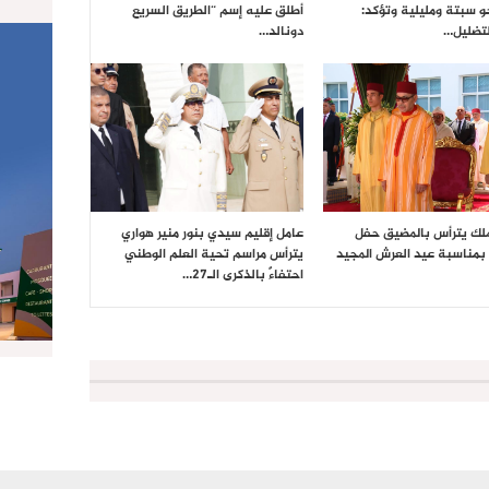
حو سبتة ومليلية وتؤكد:
أطلق عليه إسم “الطريق السريع
تضليل…
دونالد…
ملك يترأس بالمضيق حفل
عامل إقليم سيدي بنور منير هواري
بمناسبة عيد العرش المجيد
يترأس مراسم تحية العلم الوطني
احتفاءً بالذكرى الـ27…