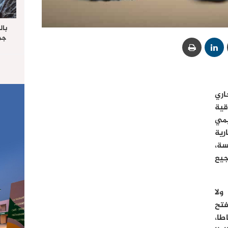
بال
جما
الرا
يستق
المس
“غ
ر الجاري
قية
مي
رية
سة،
يع
ولا
فتح
طا،