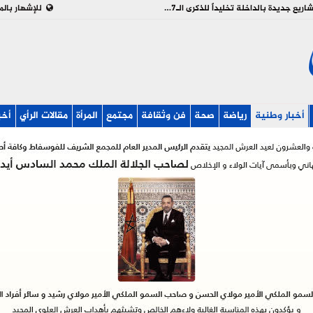
بالفيديو : تدشين وإطلاق مشاريع جديدة بالداخلة تخليداً للذكرى الـ27 لعيد العرش
للإشهار بالم
أخبار وطنية
رياضة
صحة
فن وثقافة
مجتمع
المرأة
مقالات الرأي
أخب