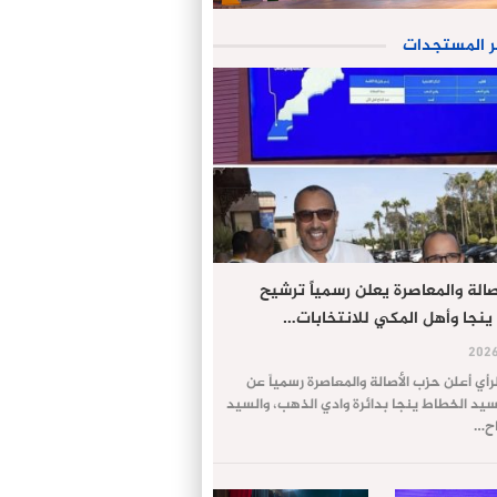
ر المستجدات
الة والمعاصرة يعلن رسمياً ترشيح
ينجا وأهل المكي للانتخابات…
لرأي أعلن حزب الأصالة والمعاصرة رسمياً عن
يد الخطاط ينجا بدائرة وادي الذهب، والسيد
اح…