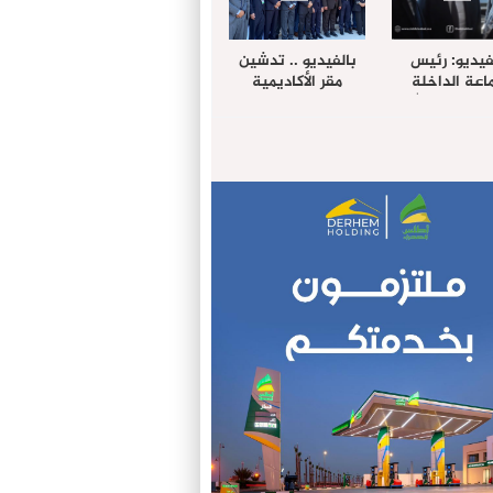
فيديو: رئيس
بالفيديو .. تدشين
عة الداخلة
مقر الأكاديمية
غب حرمة الله
الإفريقية لعلوم
بل وفد رفيع
الصحة بالداخلة
توى من مدينة
ريت نيك ”
الامريكية