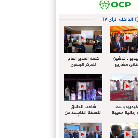
الداخلة الرأي TV
يديو : تدشين
كلمة المدير العام
لاق مشاريع
للمركز الجهوي
دة بالداخلة
للإستثمار خلال
تخليداً للذكرى الـ27
أشغال لإجتماع
عيد العرش
التقييمي للجنة
الجهوية الموحد
لإستثمار بجهة
الداخلة…
فيديو: وسط
شاهد..انطلاق
 ربانية مهيبة
النسخة الخامسة من
جهة الداخلة ”
مهرجان “الأمداح
خليل ” يؤدي
النبوية” المنظم من
 عيد الفطر مع
طرف مجلس جهة
وع المصلين
الداخلة وادي الذهب