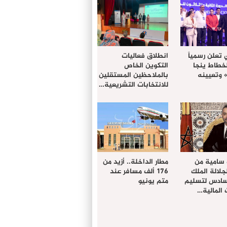
 تعلن رسمياً
انطلاق فعاليات
لخطاط ينجا
التكوين الخاص
» وتعيينه
بالملاحظين المستقلين
للانتخابات التشريعية…
 سامية من
مطار الداخلة.. أزيد من
لالة الملك
176 ألف مسافر عند
سادس لتسليم
متم يونيو
المالية…