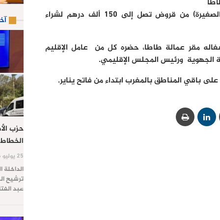
طا
حاملي المشاريع الفردية (المقاولة الصغيرة) من قروض تصل إلى 150 ألف درهم لشراء
آخ
شغاله مقر عمالة طاطا، حضره كل من عامل الإقليم
ة الجهوية ورئيس المجلس الإقليمي.
على باقي المناطق بالمغرب ابتداء من فاتح يناير.
حزب الأص
الخطاط 
25 يوليو 2026
الداخلة ا
ترشيح الس
عبد الفت