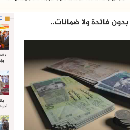
ون فائدة ولا ضمانات..
بالف
وإط
جدي
ل
بال
أجواء
والي 
علي 
صلاة
جم