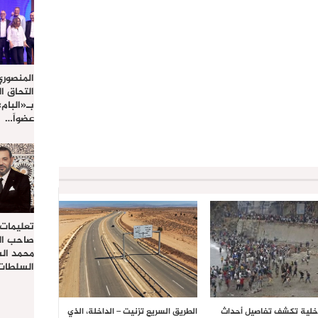
المنصوري
التحاق ا
بـ«البام
عضواً…
تعليمات
صاحب الج
محمد ال
السلطات 
داخلية تكشف تفاصيل أحداث
الطريق السريع تزنيت – الداخلة، الذي