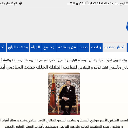
بالفيديو : تدشين وإطلاق مشاريع جديدة بالداخلة تخليداً للذكرى الـ27 لعيد العرش
للإشهار بالم
أخبار وطنية
رياضة
صحة
فن وثقافة
مجتمع
المرأة
مقالات الرأي
أخب