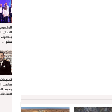
المنصوري
التحاق ا
بـ«البام
عضواً…
تعليمات
صاحب الج
محمد ال
السلطات 