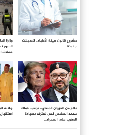
مشروع قانون هيئة الأطباء.. تعديلات
وزارة ال
جديدة
العبور ن
حملات ال
بلاغ من الديوان الملكي.. ترامب للملك
جلالة ال
محمد السادس نحن نعترف بسيادة
استقبال 
المغرب على الصحراء…