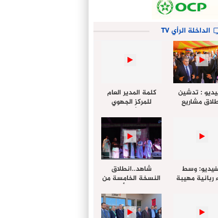
الداخلة الرأي TV
يديو : تدشين
كلمة المدير العام
لاق مشاريع
للمركز الجهوي
دة بالداخلة
للإستثمار خلال
تخليداً للذكرى الـ27
أشغال لإجتماع
عيد العرش
التقييمي للجنة
الجهوية الموحد
لإستثمار بجهة
الداخلة…
فيديو: وسط
شاهد..انطلاق
 ربانية مهيبة
النسخة الخامسة من
جهة الداخلة ”
مهرجان “الأمداح
خليل ” يؤدي
النبوية” المنظم من
 عيد الفطر مع
طرف مجلس جهة
وع المصلين
الداخلة وادي الذهب