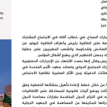
عمل
لي
ير
بال
جما
بطة
الرا
يز
يستق
المس
“غ
مبارك الصباح، في خطاب ألقاه في الاجتماع المشترك
قعة على اتفاقية باريس وأطراف اتفاقية كيوتو، عن
السادس وللحكومة والشعب المغربيين على حفاوة
ك بحسن التنظيم الذي يطبع أشغال المؤتمر.
،وقال إنها بصدد الانتهاء من الإجراءات الدستورية
رك المجتمع الدولي وتساند جهود الأمم المتحدة في
اثات الدفيئة ومن الآثار السلبية لظاهرة الاحتباس
ا من خلال خطط لإعادة تأهيل منشآتها النفطية وفق
اثات ووضع آليات قانونية للمصادقة على الاتفاقيات
ه في التزام الدول المتقدمة بقرارات مساعدة الدول
قدراتها لتمكينها من المساهمة في الجهود الدولية