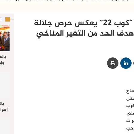
أمير الكويت .. مؤتمر “كوب 22” يعكس حرص جلالة
دف الحد من التغير المناخي
بالف
وإط
جدي
ل
باح
أمس
بال
غرب
أجواء
 على
والي 
رات
علي 
صلاة
حب
جم