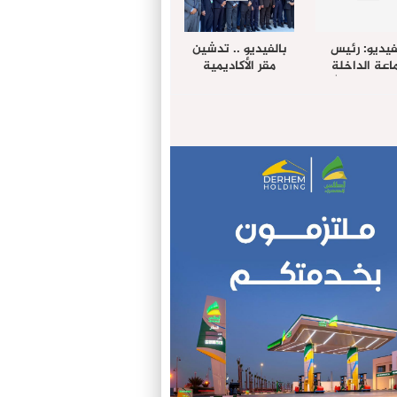
فيديو: رئيس
بالفيديو .. تدشين
عة الداخلة
مقر الأكاديمية
غب حرمة الله
الإفريقية لعلوم
بل وفد رفيع
الصحة بالداخلة
توى من مدينة
ريت نيك ”
الامريكية