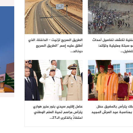
داخلية تكشف تفاصيل أحداث
الطريق السريع تزنيت – الداخلة، الذي
حو سبتة ومليلية وتؤكد:
أطلق عليه إسم “الطريق السريع
تضليل…
دونالد…
ملك يترأس بالمضيق حفل
عامل إقليم سيدي بنور منير هواري
بمناسبة عيد العرش المجيد
يترأس مراسم تحية العلم الوطني
احتفاءً بالذكرى الـ27…