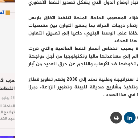
تبار أوضاع الدول التي يشكل تصدير النفط الأحفوري
آخ
ؤاد المعصوم، الحاجة الملحة لتنفيذ اتفاق باريس
رتفاع درجات الحراة، بما يحقق التوازن بين مقتضيات
لحفاظ على الوسط البئيي، داعيا إلى تعميق التعاون
هذا الهدف.
ية بسبب انخفاض أسعار النفط العالمية والتي قررت
الم إلى مساعدتها ماليا وتكنولوجيا من أجل مواجهة
 تخوضها ضد الأرهاب والناجم عن حرق العديد من آبار
كما دعا إلى مساعدة بلاده على تنفيذ استراتيجة وطنية تمتد إلى 2030 وتهم تطوير قطاع
حزب الأص
نفيذ مشاريع صديقة للبيئة وتطوير الزراعة، مبرزا
الخطاط 
ة في هذا الصدد .
25 يوليو 2026
الداخلة ا
ترشيح الس
عبد الفت