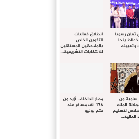
 تعلن رسمياً
انطلاق فعاليات
لخطاط ينجا
التكوين الخاص
» وتعيينه
بالملاحظين المستقلين
للانتخابات التشريعية…
 سامية من
مطار الداخلة.. أزيد من
لالة الملك
176 ألف مسافر عند
سادس لتسليم
متم يونيو
المالية…