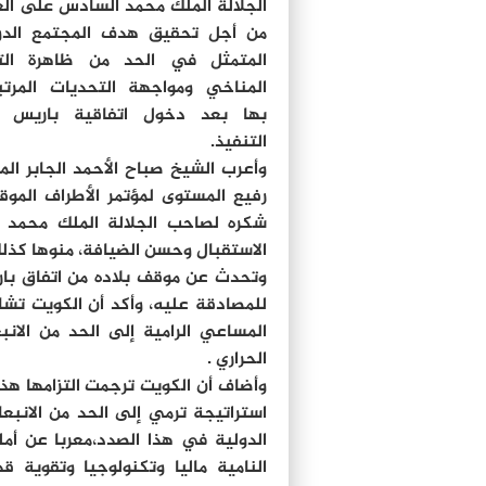
الجلالة الملك محمد السادس على ال
من أجل تحقيق هدف المجتمع الدو
المتمثل في الحد من ظاهرة التغ
المناخي ومواجهة التحديات المرت
بها بعد دخول اتفاقية باريس ح
التنفيذ.
وأعرب الشيخ صباح الأحمد الجابر ال
رفيع المستوى لمؤتمر الأطراف المو
شكره لصاحب الجلالة الملك محمد 
الاستقبال وحسن الضيافة، منوها كذل
وتحدث عن موقف بلاده من اتفاق باريس
للمصادقة عليه، وأكد أن الكويت تشا
المساعي الرامية إلى الحد من الانبع
الحراري .
وأضاف أن الكويت ترجمت التزامها هذ
استراتيجة ترمي إلى الحد من الانبع
الدولية في هذا الصدد،معربا عن أمل
النامية ماليا وتكنولوجيا وتقوية 