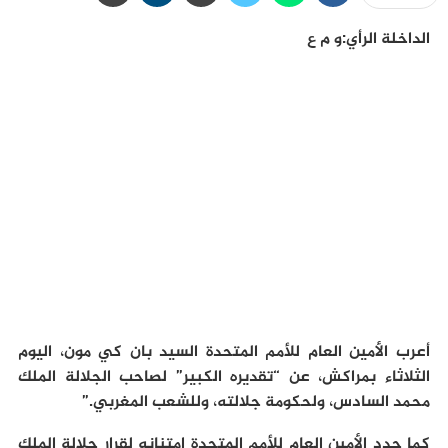
الداخلة الرأي:و م ع
أعرب الأمين العام للأمم المتحدة السيد بان كي مون، اليوم
الثلاثاء بمراكش، عن “تقديره الكبير” لصاحب الجلالة الملك
محمد السادس، ولحكومة جلالته، وللشعب المغربي.”
كما جدد الأمين العام للأمم المتحدة امتنانه لقرار جلالة الملك