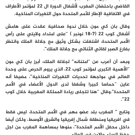
القاضي باحتضان المغرب لأشغال الدورة ال 22 لمؤتمر الأطراف
في الاتفاقية الإطار للأمم المتحدة حول التغيرات المناخية.
وقال بان كي مون خلال ندوة صحافية عقدت على هامش
أشغال كوب 22 (7-18 نونبر ) “على امتداد ولايتي على رأس
الأمم المتحدة، اشتغلت بشكل وثيق مع جلالة الملك وانتظر
بفارغ الصبر لقائي الثنائي مع جلالة الملك”.
وبعد أن أعرب عن “امتنانه” لجلالة الملك، أبرز بان كي مون
“الأهمية الكبرى لمؤتمر كوب 22، الذي يروم الحرص على وحدة
العالم في مواجهة تحديات التغيرات المناخية”، مضيفا أنه
عاين “حماسا كبيرا وشغفا لدى الدول الأعضاء في الأمم
المتحدة”.وقال “هنا تتجلى ريادة المملكة المغربية خلال كوب
22”.
وتابع ” المغرب بلد عضو مهم في الأمم المتحدة، ليس فقط
في افريقيا ومنطقة شمال إفريقيا والشرق الأوسط، ولكن أيضا
داخل محفل الأمم المتحدة”، منوها بمساهمة المغرب من اجل
حفظ السلم والامن في العالم.