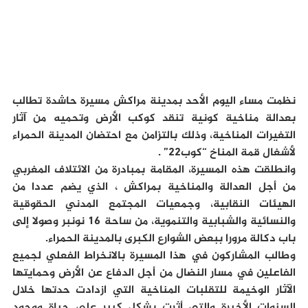
نظمت مساء اليوم الأحد بمدينة مراكش مسيرة حاشدة تطالب
بعدالة مناخية كونية تنقد كوكب الأرض وتحميه من آثار
التغيرات المناخية، وذلك بالتزامن مع احتضان المدينة الحمراء
لأشغال قمة المناخ “كوب22” .
وانطلقت هذه المسيرة، المقامة بمبادرة من الائتلاف المغربي
من أجل العدالة والمناخية بمراكش ، الذي يضم عددا من
الهيئات النقابية، وجمعيات المجتمع المدني الحقوقية
والنسائية والشبابية والتنموية، من ساحة 16 نونبر وصولا إلى
باب دكالة مرورا ببعض الشوارع الكبرى بالمدينة الحمراء.
وطالب المشاركون في هذا المسيرة بالانخراط الفعلي لجميع
الفاعلين في مسار النضال من أجل الدفاع عن الأرض وحمايتها
الآثار الوخيمة للتقلبات المناخية التي ازدادت حدتها خلال
السنوات الأخيرة والتي أثرت بشكل كبير على حياة ووجود