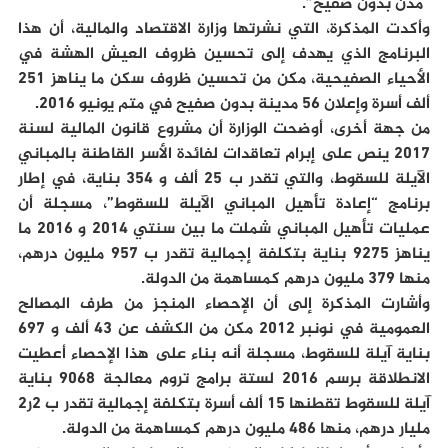
“مدن بدون صفيح”.
وأكدت المذكرة، التي نشرتها وزارة الاقتصاد والمالية، أن هذا
البرنامج الذي يهدف إلى تحسين ظروف العيش الهشة في
الأحياء الصفيحية، مكن من تحسين ظروف سكن ما يناهز 251
ألف أسرة وإعلان 56 مدينة بدون صفيح في متم يونيو 2016.
من جهة أخرى، أوضحت الوزارة أن مشروع قانون المالية لسنة
2017 ينص على إبرام تعاقدات لفائدة الأسر القاطنة بالمباني
الآيلة للسقوط، والتي تقدر ب 25 ألف و 354 بناية، في إطار
برنامج “إعادة تأهيل المباني الآيلة للسقوط”، مسجلة أن
عمليات تأهيل المباني شملت ما بين سنتي 2014 و 2016 ما
يناهز 9275 بناية بتكلفة إجمالية تقدر ب 957 مليون درهم،
منها 379 مليون درهم كمساهمة من الدولة.
وأشارت المذكرة إلى أن الإحصاء المنجز من طرف المصالح
العمومية في نونبر 2012 مكن من الكشف عن 43 ألف و 697
بناية آيلة للسقوط، مسجلة أنه بناء على هذا الإحصاء أعطيت
الانطلاقة برسم 2016 لستة برامج تروم معالجة 9068 بناية
آيلة للسقوط تقطنها 15 ألف أسرة بتكلفة إجمالية تقدر ب 2ر2
مليار درهم، منها 486 مليون درهم كمساهمة من الدولة.